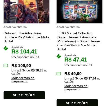
AÇÃO / AVENTURA
AÇÃO / AVENTURA
Outward: The Adventurer
LEGO Marvel Collection
Bundle – PlayStation 5 – Mídia
(Super Heroes + Avengers
Digital
(Vingadores) + Super Heroes
2) – PlayStation 5 – Mídia
A partir de
Digital
R$
104,41
A partir de
5% desconto no PIX
R$
47,41
R$
109,90
5% desconto no PIX
Em até
3
x de
R$
38,85
no
R$
49,90
cartão
Mais formas de
Em até
3
x de
R$
17,64
no
pagamento
cartão
Mais formas de
pagamento
VER OPÇÕES
Este
VER OPÇÕES