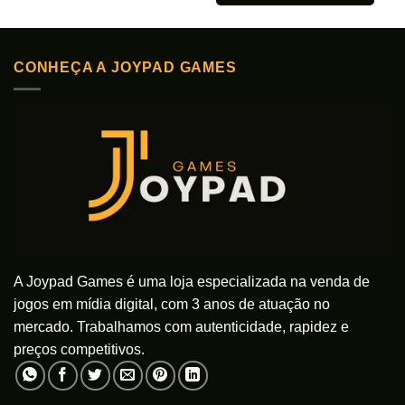
produto
Este
tem
produto
várias
tem
variantes.
CONHEÇA A JOYPAD GAMES
várias
As
variantes.
opções
As
podem
opções
ser
podem
escolhidas
ser
na
escolhidas
página
na
do
página
produto
do
produto
A Joypad Games é uma loja especializada na venda de
jogos em mídia digital, com 3 anos de atuação no
mercado. Trabalhamos com autenticidade, rapidez e
preços competitivos.