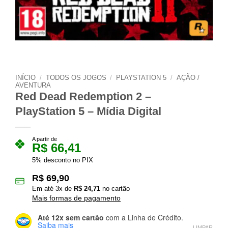
INÍCIO
/
TODOS OS JOGOS
/
PLAYSTATION 5
/
AÇÃO /
AVENTURA
Red Dead Redemption 2 –
PlayStation 5 – Mídia Digital
A partir de
R$
66,41
5% desconto no PIX
R$
69,90
Em até
3
x de
R$
24,71
no cartão
Mais formas de pagamento
Até 12x sem cartão
com a Linha de Crédito.
Saiba mais
LIMPAR