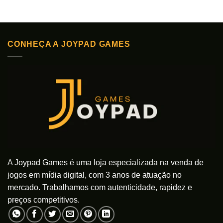
produto
produto
tem
tem
várias
várias
variantes.
variantes.
As
As
CONHEÇA A JOYPAD GAMES
opções
opções
podem
podem
ser
ser
escolhidas
escolhidas
na
na
página
página
do
do
produto
produto
A Joypad Games é uma loja especializada na venda de
jogos em mídia digital, com 3 anos de atuação no
mercado. Trabalhamos com autenticidade, rapidez e
preços competitivos.