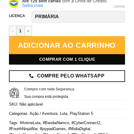
Até 12x sem cartão
com a Linha de Crédito.
Saiba mais
LIMPAR
LICENÇA
Naruto Shippuden: Ultimate Ninja Storm 4 – PlayStation 5 – Mídia D
ADICIONAR AO CARRINHO
COMPRAR COM 1 CLIQUE
COMPRE PELO WHATSAPP
Compre com toda Segurança.
Sua compra está protegida.
SKU:
Não aplicável
Categorias:
Ação / Aventura
,
Luta
,
PlayStation 5
Tags:
#AnimeLuta
,
#BandaiNamco
,
#CyberConnect2
,
#FourthNinjaWar
,
#joypadGames
,
#MidiaDigital
,