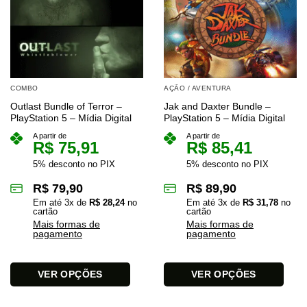
COMBO
AÇÃO / AVENTURA
Outlast Bundle of Terror –
Jak and Daxter Bundle –
PlayStation 5 – Mídia Digital
PlayStation 5 – Mídia Digital
A partir de
A partir de
R$
75,91
R$
85,41
5% desconto no PIX
5% desconto no PIX
R$
79,90
R$
89,90
Em até
3
x de
R$
28,24
no
Em até
3
x de
R$
31,78
no
cartão
cartão
Mais formas de
Mais formas de
pagamento
pagamento
VER OPÇÕES
VER OPÇÕES
Este
Este