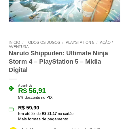
INÍCIO
/
TODOS OS JOGOS
/
PLAYSTATION 5
/
AÇÃO /
AVENTURA
Naruto Shippuden: Ultimate Ninja
Storm 4 – PlayStation 5 – Mídia
Digital
A partir de
R$
56,91
5% desconto no PIX
R$
59,90
Em até
3
x de
R$
21,17
no cartão
Mais formas de pagamento