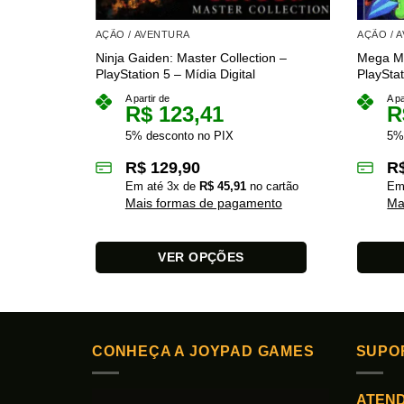
AÇÃO / AVENTURA
AÇÃO / 
Ninja Gaiden: Master Collection –
Mega Ma
PlayStation 5 – Mídia Digital
PlayStat
A partir de
A pa
R$
123,41
R
5% desconto no PIX
5%
R$
129,90
R
Em até
3
x de
R$
45,91
no cartão
Em
Mais formas de pagamento
Ma
VER OPÇÕES
Este
Este
produto
produto
tem
tem
várias
várias
CONHEÇA A JOYPAD GAMES
SUPO
variantes.
variante
As
As
ATEN