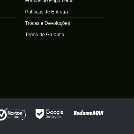
Formas de Pagamento
opções
opções
podem
podem
Políticas de Entrega
ser
ser
escolhidas
escolhidas
Trocas e Devoluções
na
na
Termo de Garantia
página
página
do
do
produto
produto