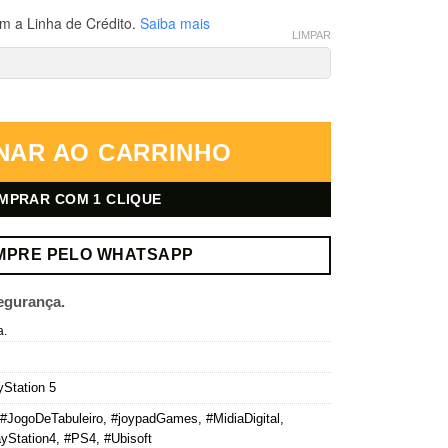
m a Linha de Crédito.
Saiba mais
LIMPAR
– Mídia Digital quantidade
NAR AO CARRINHO
MPRAR COM 1 CLIQUE
MPRE PELO WHATSAPP
egurança.
a.
yStation 5
#JogoDeTabuleiro
,
#joypadGames
,
#MidiaDigital
,
yStation4
,
#PS4
,
#Ubisoft