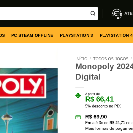
ATE
OS
PC STEAM OFFLINE
PLAYSTATION 3
PLAYSTATION 4
INÍCIO
/
TODOS OS JOGOS
/
Monopoly 2024 
Digital
A partir de
R$
66,41
5% desconto no PIX
R$
69,90
Em até
3
x de
R$
24,71
no c
Mais formas de pagamen