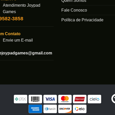
Quem Somos
Atendimento Joypad
opções
Fale Conosco
podem
Games
ser
99582-3858
das
Política de Privacidade
escolhidas
na
em Contato
página
Envie um E-mail
do
produto
tejoypadgames@gmail.com