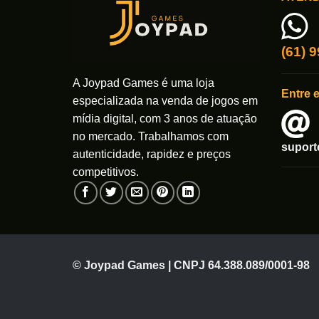
opções
opções
podem
podem
ser
ser
(61) 
escolhidas
escolhi
na
na
A Joypad Games é uma loja
página
página
Entre 
do
do
especializada na venda de jogos em
produto
produto
mídia digital, com 3 anos de atuação
no mercado. Trabalhamos com
supor
autenticidade, rapidez e preços
competitivos.
© Joypad Games | CNPJ 64.388.089/0001-98