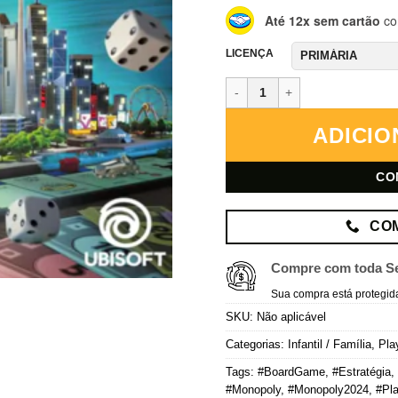
Até 12x sem cartão
co
LICENÇA
Monopoly 2024 – PlayStation 5 
ADICIO
CO
CO
Compre com toda S
Sua compra está protegid
SKU:
Não aplicável
Categorias:
Infantil / Família
,
Pla
Tags:
#BoardGame
,
#Estratégia
,
#Monopoly
,
#Monopoly2024
,
#Pla