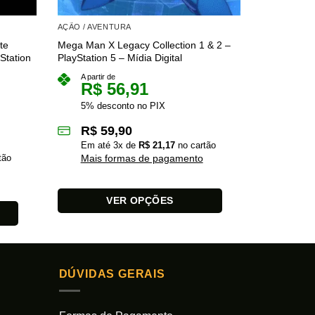
AÇÃO / AVENTURA
AÇÃO / AVE
te
Mega Man X Legacy Collection 1 & 2 –
Crysis Tril
Station
PlayStation 5 – Mídia Digital
5 – Mídia Di
A partir de
A partir 
R$
56,91
R$
5% desconto no PIX
5% des
R$
59,90
R$
7
Em até
3
x de
R$
21,17
no cartão
Em at
tão
Mais formas de pagamento
Mais 
VER OPÇÕES
Este
Este
produto
produto
tem
tem
várias
várias
DÚVIDAS GERAIS
variantes.
variantes.
As
As