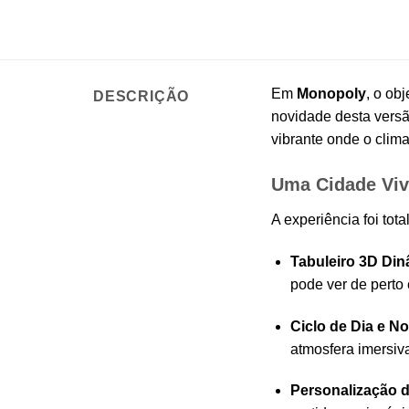
Em
Monopoly
, o ob
DESCRIÇÃO
novidade desta versã
vibrante onde o clim
Uma Cidade Viv
A experiência foi to
Tabuleiro 3D Din
pode ver de perto
Ciclo de Dia e No
atmosfera imersiv
Personalização 