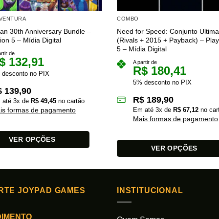
AVENTURA
COMBO
n 30th Anniversary Bundle –
Need for Speed: Conjunto Ultima
ion 5 – Mídia Digital
(Rivals + 2015 + Payback) – Play
5 – Mídia Digital
rtir de
$
132,91
A partir de
R$
180,41
 desconto no PIX
5% desconto no PIX
$
139,90
R$
189,90
 até
3
x de
R$
49,45
no cartão
is formas de pagamento
Em até
3
x de
R$
67,12
no car
Mais formas de pagamento
VER OPÇÕES
VER OPÇÕES
Este
produto
tem
RTE JOYPAD GAMES
INSTITUCIONAL
várias
s.
variantes.
DIMENTO
As