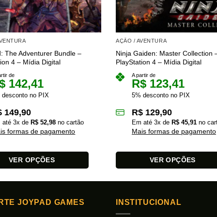
AVENTURA
AÇÃO / AVENTURA
: The Adventurer Bundle –
Ninja Gaiden: Master Collection 
ion 4 – Mídia Digital
PlayStation 4 – Mídia Digital
rtir de
A partir de
$
142,41
R$
123,41
 desconto no PIX
5% desconto no PIX
$
149,90
R$
129,90
 até
3
x de
R$
52,98
no cartão
Em até
3
x de
R$
45,91
no car
is formas de pagamento
Mais formas de pagamento
VER OPÇÕES
VER OPÇÕES
Este
produto
tem
RTE JOYPAD GAMES
INSTITUCIONAL
várias