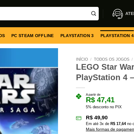
ATE
OS
PC STEAM OFFLINE
PLAYSTATION 3
PLAYSTATION 4
INÍCIO
/
TODOS OS JOGOS
/
LEGO Star War
PlayStation 4 –
A partir de
R$
47,41
5% desconto no PIX
R$
49,90
Em até
3
x de
R$
17,64
no c
Mais formas de pagamen