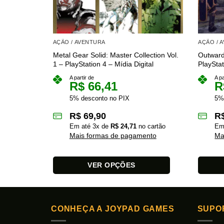
AÇÃO / AVENTURA
AÇÃO / 
Metal Gear Solid: Master Collection Vol.
Outward
1 – PlayStation 4 – Mídia Digital
PlayStat
A partir de
A pa
R$
66,41
R
5% desconto no PIX
5%
R$
69,90
R
Em até
3
x de
R$
24,71
no cartão
Em
Mais formas de pagamento
Ma
VER OPÇÕES
Este
Este
produto
produto
tem
tem
CONHEÇA A JOYPAD GAMES
SUPO
várias
várias