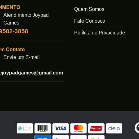
s.
variantes.
DIMENTO
As
Quem Somos
Atendimento Joypad
opções
Fale Conosco
podem
Games
ser
99582-3858
Política de Privacidade
das
escolhidas
na
em Contato
página
Envie um E-mail
do
produto
tejoypadgames@gmail.com