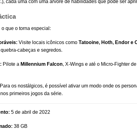
), cada uma com uma árvore de habilidades que pode ser apr
áctica
 o que o torna especial:
oráveis:
Visite locais icônicos como
Tatooine, Hoth, Endor e
e quebra-cabeças e segredos.
:
Pilote a
Millennium Falcon
, X-Wings e até o Micro-Fighter d
Para os nostálgicos, é possível ativar um modo onde os perso
s primeiros jogos da série.
nto:
5 de abril de 2022
mado:
38 GB