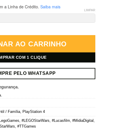
m a Linha de Crédito.
Saiba mais
LIMPAR
er – PlayStation 4 – Mídia Digital quantidade
NAR AO CARRINHO
MPRAR COM 1 CLIQUE
MPRE PELO WHATSAPP
egurança.
a.
ntil / Família
,
PlayStation 4
LegoGames
,
#LEGOStarWars
,
#Lucasfilm
,
#MidiaDigital
,
StarWars
,
#TTGames