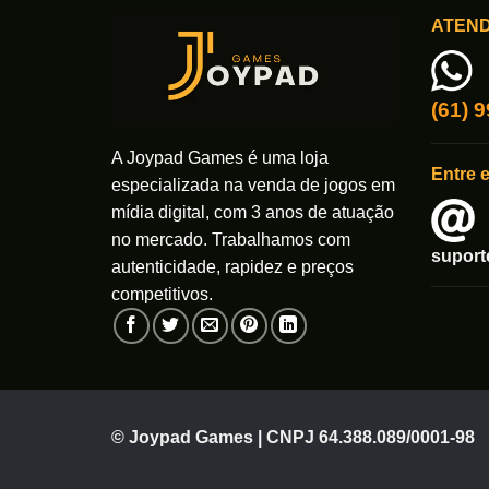
variantes.
variante
ATEN
As
As
opções
opções
podem
podem
ser
ser
(61) 
escolhidas
escolhi
na
na
A Joypad Games é uma loja
Entre 
página
página
especializada na venda de jogos em
do
do
mídia digital, com 3 anos de atuação
produto
produto
no mercado. Trabalhamos com
supor
autenticidade, rapidez e preços
competitivos.
© Joypad Games | CNPJ 64.388.089/0001-98