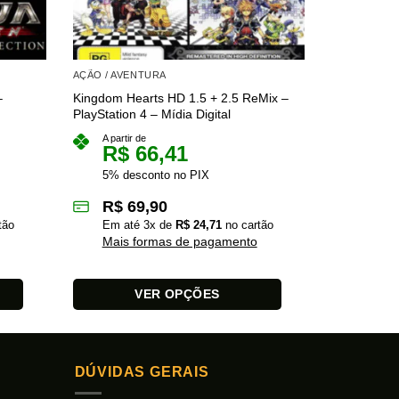
AÇÃO / AVENTURA
AÇÃO / AVE
–
Kingdom Hearts HD 1.5 + 2.5 ReMix –
Crysis Tril
PlayStation 4 – Mídia Digital
4 – Mídia Di
A partir de
A partir 
R$
66,41
R$
5% desconto no PIX
5% des
R$
69,90
R$
7
tão
Em até
3
x de
R$
24,71
no cartão
Em at
Mais formas de pagamento
Mais 
VER OPÇÕES
Este
Este
produto
produto
tem
tem
DÚVIDAS GERAIS
várias
várias