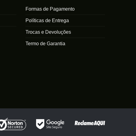
variantes.
variantes.
As
As
Formas de Pagamento
opções
opções
Políticas de Entrega
podem
podem
ser
ser
Trocas e Devoluções
escolhidas
escolhidas
na
na
Termo de Garantia
página
página
do
do
produto
produto