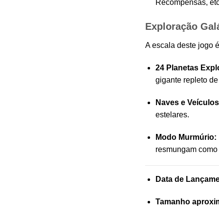
Recompensas, etc.
Exploração Gal
A escala deste jogo é
24 Planetas Expl
gigante repleto d
Naves e Veículos
estelares.
Modo Murmúrio:
resmungam como no
Data de Lançame
Tamanho aproxi