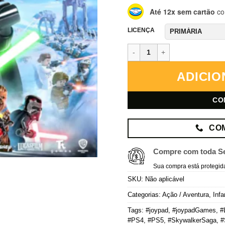
Até 12x sem cartão
co
LICENÇA
LEGO Star Wars: A Saga Skywalk
ADICIO
CO
CO
Compre com toda S
Sua compra está protegid
SKU:
Não aplicável
Categorias:
Ação / Aventura
,
Infa
Tags:
#joypad
,
#joypadGames
,
#
#PS4
,
#PS5
,
#SkywalkerSaga
,
#