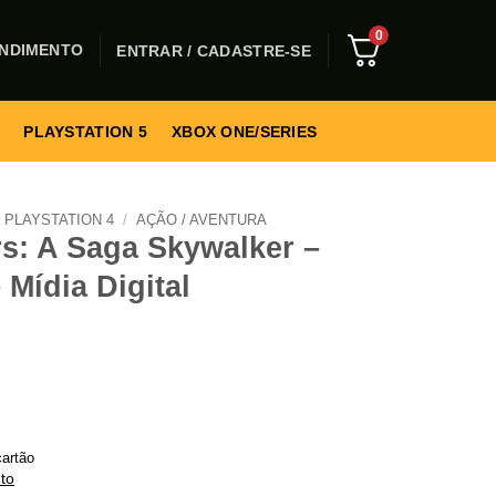
0
NDIMENTO
ENTRAR / CADASTRE-SE
PLAYSTATION 5
XBOX ONE/SERIES
PLAYSTATION 4
/
AÇÃO / AVENTURA
s: A Saga Skywalker –
 Mídia Digital
artão
to