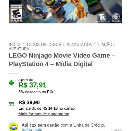
INÍCIO
/
TODOS OS JOGOS
/
PLAYSTATION 4
/
AÇÃO /
AVENTURA
LEGO Ninjago Movie Video Game –
PlayStation 4 – Mídia Digital
A partir de
R$
37,91
5% desconto no PIX
R$
39,90
Em até
3
x de
R$
14,10
no cartão
Mais formas de pagamento
Até 12x sem cartão
com a Linha de Crédito.
Saiba mais
LIMPAR