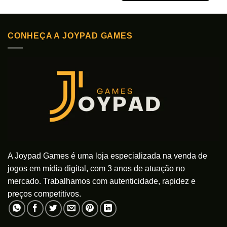
Este
tem
produto
várias
tem
variantes.
CONHEÇA A JOYPAD GAMES
várias
As
variantes.
opções
As
podem
opções
ser
podem
escolhidas
ser
na
escolhidas
página
na
do
página
produto
do
produto
A Joypad Games é uma loja especializada na venda de
jogos em mídia digital, com 3 anos de atuação no
mercado. Trabalhamos com autenticidade, rapidez e
preços competitivos.