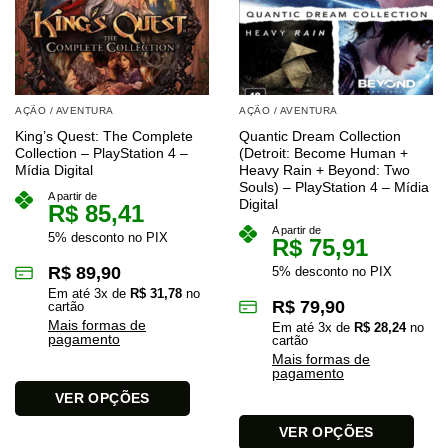
AÇÃO / AVENTURA
AÇÃO / AVENTURA
King’s Quest: The Complete
Quantic Dream Collection
Collection – PlayStation 4 –
(Detroit: Become Human +
Mídia Digital
Heavy Rain + Beyond: Two
Souls) – PlayStation 4 – Mídia
A partir de
Digital
R$
85,41
A partir de
5% desconto no PIX
R$
75,91
R$
89,90
5% desconto no PIX
Em até
3
x de
R$
31,78
no
R$
79,90
cartão
Mais formas de
Em até
3
x de
R$
28,24
no
pagamento
cartão
Mais formas de
pagamento
VER OPÇÕES
Este
VER OPÇÕES
produto