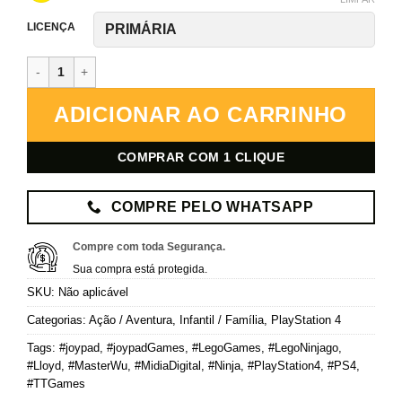
LICENÇA
LEGO Ninjago Movie Video Game – PlayStation 4 – Mídia Digital q
ADICIONAR AO CARRINHO
COMPRAR COM 1 CLIQUE
COMPRE PELO WHATSAPP
Compre com toda Segurança.
Sua compra está protegida.
SKU:
Não aplicável
Categorias:
Ação / Aventura
,
Infantil / Família
,
PlayStation 4
Tags:
#joypad
,
#joypadGames
,
#LegoGames
,
#LegoNinjago
,
#Lloyd
,
#MasterWu
,
#MidiaDigital
,
#Ninja
,
#PlayStation4
,
#PS4
,
#TTGames