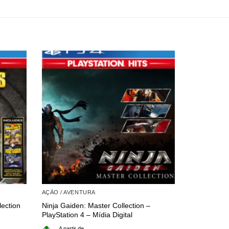
AÇÃO / AVENTURA
AÇÃO / AVE
ection
Ninja Gaiden: Master Collection –
Batman: Ark
PlayStation 4 – Mídia Digital
4 – Mídia Di
A partir de
A partir 