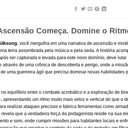
scensão Começa. Domine o Ritmo
Silksong
, você mergulha em uma narrativa de ascensão e mistér
uma terra assombrada pela música e pela seda. A história aco
após ser capturada e levada para este novo domínio, deve lutar 
 através de uma crônica de descoberta e perigo, onde a missão 
ria de uma guerreira ágil que precisa dominar novas habilidade
 no equilíbrio entre o combate acrobático e a exploração de b
apresentando um ritmo muito mais veloz e vertical do que o de
ra realizar ataques precisos e fabrica ferramentas como armadi
a revela que a verdadeira força da protagonista reside na sua e
nto e som, onde cumprir missões para habitantes locais e enfr
spiração que envolve o controle da seda e da melodia em Pha