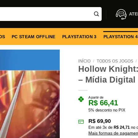
ATE
OS
PC STEAM OFFLINE
PLAYSTATION 3
PLAYSTATION 4
INÍCIO
/
TODOS OS JOGOS
/
Hollow Knight:
– Mídia Digital
A partir de
R$
66,41
5% desconto no PIX
R$
69,90
Em até
3
x de
R$
24,71
no c
Mais formas de pagamen