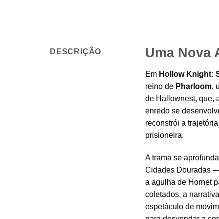
Uma Nova A
DESCRIÇÃO
Em
Hollow Knight: 
reino de
Pharloom
, 
de Hallownest, que, 
enredo se desenvolve
reconstrói a trajetó
prisioneira.
A trama se aprofunda
Cidades Douradas —, 
a agulha de Hornet pa
coletados, a narrativ
espetáculo de movime
para desvendar a con