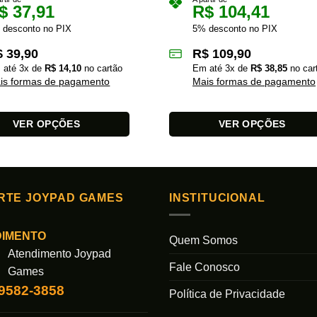
$
37,91
R$
104,41
 desconto no PIX
5% desconto no PIX
$
39,90
R$
109,90
 até
3
x de
R$
14,10
no cartão
Em até
3
x de
R$
38,85
no car
is formas de pagamento
Mais formas de pagamento
VER OPÇÕES
VER OPÇÕES
Este
produto
tem
várias
RTE JOYPAD GAMES
INSTITUCIONAL
s.
variantes.
As
DIMENTO
Quem Somos
opções
Atendimento Joypad
podem
Fale Conosco
Games
ser
99582-3858
das
escolhidas
Política de Privacidade
na