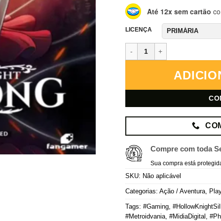
Até 12x sem cartão
co
LICENÇA
Hollow Knight: Silksong – PlayS
ADICIO
CO
CO
Compre com toda S
Sua compra está protegid
SKU:
Não aplicável
Categorias:
Ação / Aventura
,
Play
Tags:
#Gaming
,
#HollowKnightSi
#Metroidvania
,
#MidiaDigital
,
#Ph