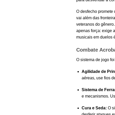
O desfecho promete c
vai além das fronteir
veteranos do gênero.
apenas força: exige 
musicais em duelos é
Combate Acrobá
O sistema de jogo foi
Agilidade de Pri
aéreas, use fios 
Sistema de Ferr
e mecanismos. Use
Cura e Seda:
O si
desferir ataques 