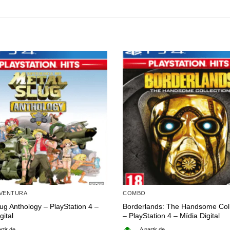
AVENTURA
COMBO
ug Anthology – PlayStation 4 –
Borderlands: The Handsome Coll
gital
– PlayStation 4 – Mídia Digital
rtir de
A partir de