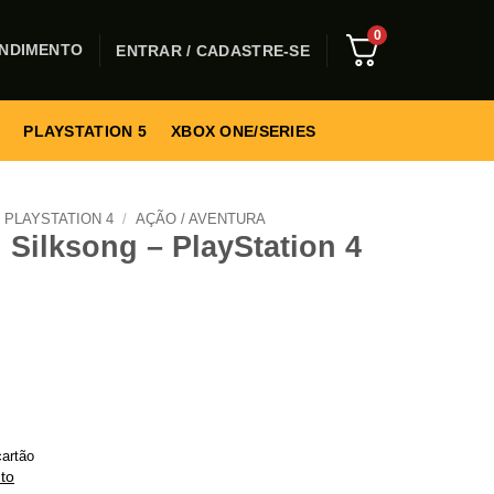
0
NDIMENTO
ENTRAR / CADASTRE-SE
PLAYSTATION 5
XBOX ONE/SERIES
PLAYSTATION 4
/
AÇÃO / AVENTURA
 Silksong – PlayStation 4
artão
to