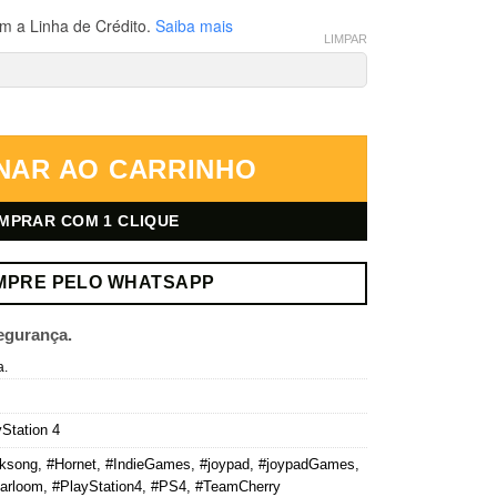
m a Linha de Crédito.
Saiba mais
LIMPAR
tation 4 – Mídia Digital quantidade
NAR AO CARRINHO
MPRAR COM 1 CLIQUE
MPRE PELO WHATSAPP
egurança.
a.
Station 4
lksong
,
#Hornet
,
#IndieGames
,
#joypad
,
#joypadGames
,
arloom
,
#PlayStation4
,
#PS4
,
#TeamCherry