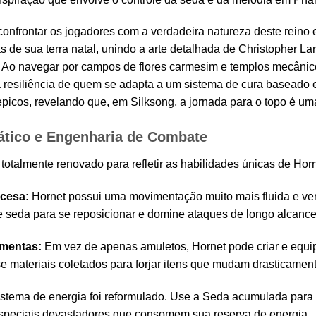
onfrontar os jogadores com a verdadeira natureza deste reino 
as de sua terra natal, unindo a arte detalhada de Christopher La
 Ao navegar por campos de flores carmesim e templos mecânico
a resiliência de quem se adapta a um sistema de cura basead
picos, revelando que, em Silksong, a jornada para o topo é uma
tico e Engenharia de Combate
 totalmente renovado para refletir as habilidades únicas de Horn
ncesa:
Hornet possui uma movimentação muito mais fluida e verti
de seda para se reposicionar e domine ataques de longo alcance
amentas:
Em vez de apenas amuletos, Hornet pode criar e equi
 materiais coletados para forjar itens que mudam drasticament
stema de energia foi reformulado. Use a Seda acumulada para 
especiais devastadores que consomem sua reserva de energia.