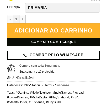
LICENÇA
Hello Neighbor – PlayStation 5 – Mídia Digital quantidade
ADICIONAR AO CARRINHO
COMPRAR COM 1 CLIQUE
COMPRE PELO WHATSAPP
Compre com toda Segurança.
Sua compra está protegida.
SKU:
Não aplicável
Categorias:
PlayStation 5
,
Terror / Suspense
Tags:
#Gaming
,
#HelloNeighbor
,
#IndieGames
,
#joypad
,
#joypadGames
,
#MidiaDigital
,
#PlayStation4
,
#PS4
,
#StealthHorror
,
#Suspense
,
#TinyBuild