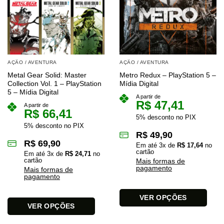
AÇÃO / AVENTURA
AÇÃO / AVENTURA
Metal Gear Solid: Master
Metro Redux – PlayStation 5 –
Collection Vol. 1 – PlayStation
Mídia Digital
5 – Mídia Digital
A partir de
R$
47,41
A partir de
R$
66,41
5% desconto no PIX
5% desconto no PIX
R$
49,90
R$
69,90
Em até
3
x de
R$
17,64
no
cartão
Em até
3
x de
R$
24,71
no
cartão
Mais formas de
pagamento
Mais formas de
pagamento
VER OPÇÕES
VER OPÇÕES
Este
Este
produto