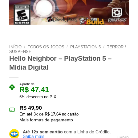
INÍCIO
/
TODOS OS JOGOS
/
PLAYSTATION 5
/
TERROR /
SUSPENSE
Hello Neighbor – PlayStation 5 –
Mídia Digital
A partir de
R$
47,41
5% desconto no PIX
R$
49,90
Em até
3
x de
R$
17,64
no cartão
Mais formas de pagamento
Até 12x sem cartão
com a Linha de Crédito.
Saiba mais
LIMPAR