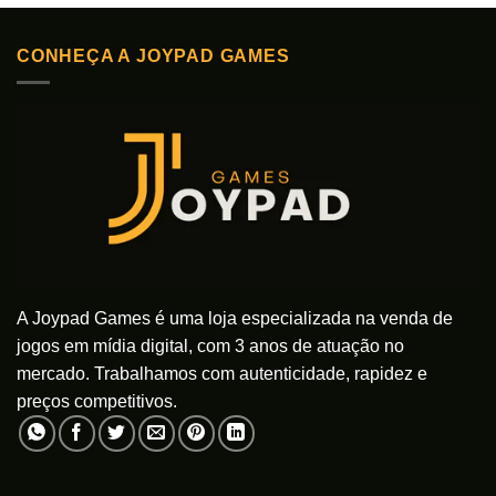
produto
tem
tem
várias
CONHEÇA A JOYPAD GAMES
várias
variantes.
variantes.
As
As
opções
opções
podem
podem
ser
ser
escolhidas
escolhidas
na
na
página
página
do
do
produto
produto
A Joypad Games é uma loja especializada na venda de
jogos em mídia digital, com 3 anos de atuação no
mercado. Trabalhamos com autenticidade, rapidez e
preços competitivos.