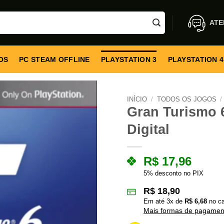
ATE
OS
PC STEAM OFFLINE
PLAYSTATION 3
PLAYSTATION 4
INÍCIO
/
TODOS OS JOGOS
/
Gran Turismo 6
Digital
R$
17,96
5% desconto no PIX
R$
18,90
Em até
3
x de
R$
6,68
no ca
Mais formas de pagamen