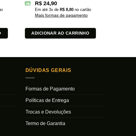
R$
24,90
R$
1
ão
Em até
3
x de
R$
8,80
no cartão
Em at
Mais formas de pagamento
Mais 
O
ADICIONAR AO CARRINHO
ADICI
DÚVIDAS GERAIS
Formas de Pagamento
Políticas de Entrega
Trocas e Devoluções
Termo de Garantia