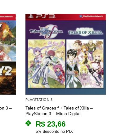
PLAYSTATION 3
AÇÃO / AVE
on 3 –
Tales of Graces f + Tales of Xillia –
The Sly Coll
PlayStation 3 – Mídia Digital
Mídia Digita
R$
23,66
R$
5% desconto no PIX
5% des