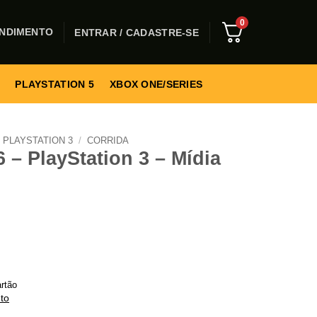
0
NDIMENTO
ENTRAR / CADASTRE-SE
PLAYSTATION 5
XBOX ONE/SERIES
PLAYSTATION 3
/
CORRIDA
 – PlayStation 3 – Mídia
rtão
to