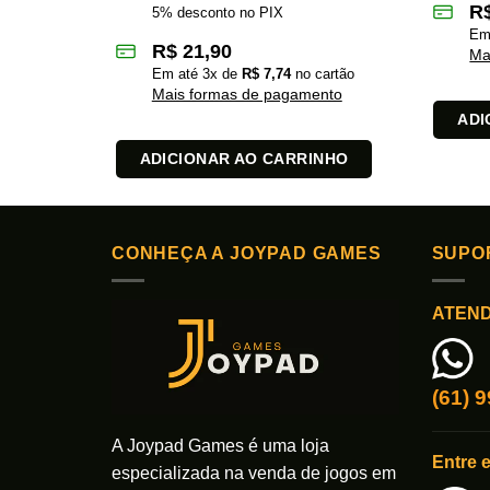
R
5% desconto no PIX
Em
R$
21,90
Ma
Em até
3
x de
R$
7,74
no cartão
Mais formas de pagamento
ADI
ADICIONAR AO CARRINHO
CONHEÇA A JOYPAD GAMES
SUPO
ATEN
(61) 
A Joypad Games é uma loja
Entre 
especializada na venda de jogos em