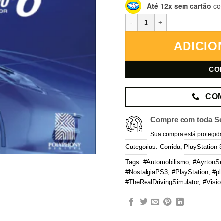
Até 12x sem cartão
co
Gran Turismo 6 – PlayStation 3
ADICIO
CO
CO
Compre com toda S
Sua compra está protegid
Categorias:
Corrida
,
PlayStation 
Tags:
#Automobilismo
,
#AyrtonS
#NostalgiaPS3
,
#PlayStation
,
#pl
#TheRealDrivingSimulator
,
#Visi