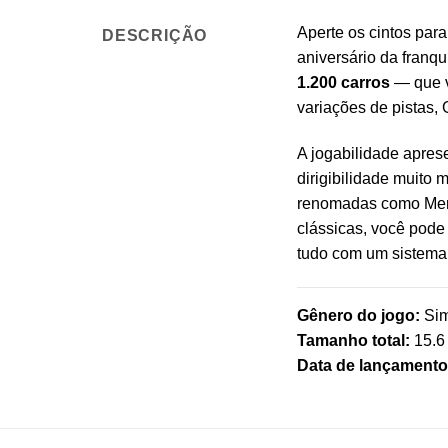
Aperte os cintos para
DESCRIÇÃO
aniversário da franq
1.200 carros
— que v
variações de pistas,
A jogabilidade apres
dirigibilidade muito m
renomadas como Merc
clássicas, você pode
tudo com um sistema 
Gênero do jogo:
Sim
Tamanho total:
15.6
Data de lançamento 