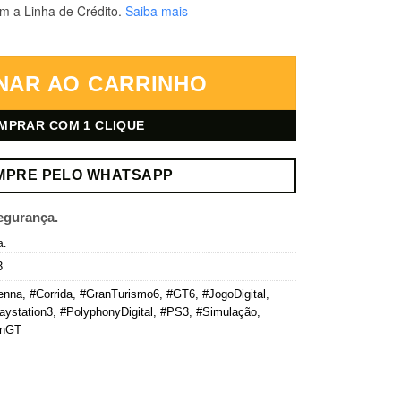
m a Linha de Crédito.
Saiba mais
 – Mídia Digital quantidade
NAR AO CARRINHO
MPRAR COM 1 CLIQUE
MPRE PELO WHATSAPP
egurança.
a.
3
enna
,
#Corrida
,
#GranTurismo6
,
#GT6
,
#JogoDigital
,
aystation3
,
#PolyphonyDigital
,
#PS3
,
#Simulação
,
onGT