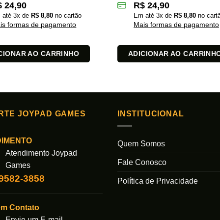
$
24,90
R$
24,90
 até
3
x de
R$
8,80
no cartão
Em até
3
x de
R$
8,80
no cart
is formas de pagamento
Mais formas de pagamento
CIONAR AO CARRINHO
ADICIONAR AO CARRINH
RTE JOYPAD GAMES
INSTITUCIONAL
DIMENTO
Quem Somos
Atendimento Joypad
Fale Conosco
Games
99582-3858
Política de Privacidade
em Contato
Envie um E-mail