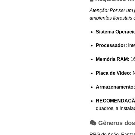
Atenção: Por ser um 
ambientes florestais
Sistema Operacio
Processador:
Int
Memória RAM:
1
Placa de Vídeo:
N
Armazenamento:
RECOMENDAÇÃ
quadros, a insta
🎭 Gêneros dos
RPG de Ação, Fantasi