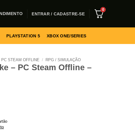
0
NDIMENTO
ENTRAR / CADASTRE-SE
PLAYSTATION 5
XBOX ONE/SERIES
PC STEAM OFFLINE
/
RPG / SIMULAÇÃO
e – PC Steam Offline –
rtão
to