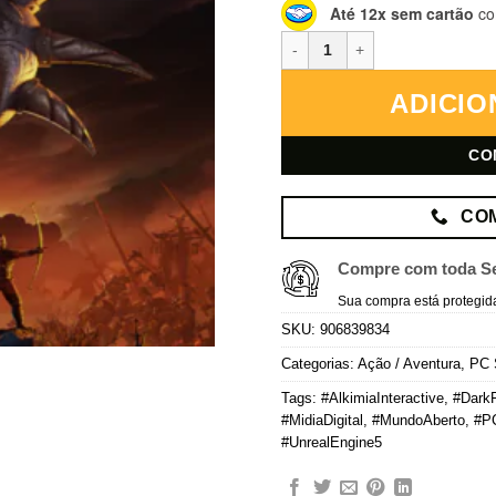
Até 12x sem cartão
co
Gothic 1 Remake - PC Steam Off
ADICIO
CO
CO
Compre com toda S
Sua compra está protegid
SKU:
906839834
Categorias:
Ação / Aventura
,
PC 
Tags:
#AlkimiaInteractive
,
#Dark
#MidiaDigital
,
#MundoAberto
,
#P
#UnrealEngine5