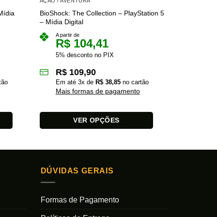
AÇÃO / AVENTURA
AÇÃO / AVE
Mídia
BioShock: The Collection – PlayStation 5
BioShock 1 
– Mídia Digital
– Mídia Digi
R$
A partir de
R$
104,41
5% des
5% desconto no PIX
R$
2
R$
109,90
Em at
tão
Em até
3
x de
R$
38,85
no cartão
Mais 
Mais formas de pagamento
ADICI
VER OPÇÕES
Este
produto
tem
várias
DÚVIDAS GERAIS
variantes.
As
Formas de Pagamento
opções
podem