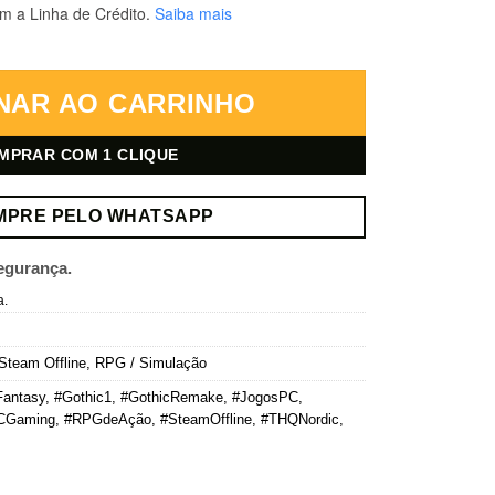
m a Linha de Crédito.
Saiba mais
line - Mídia Digital quantidade
NAR AO CARRINHO
MPRAR COM 1 CLIQUE
MPRE PELO WHATSAPP
egurança.
a.
Steam Offline
,
RPG / Simulação
Fantasy
,
#Gothic1
,
#GothicRemake
,
#JogosPC
,
CGaming
,
#RPGdeAção
,
#SteamOffline
,
#THQNordic
,