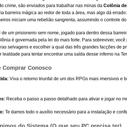
o crime, são enviados para trabalhar nas minas da
Colônia de
a barreira mágica ao redor de toda a área, mas algo dá errado:
eiros iniciam uma rebelião sangrenta, assumindo o controle do 
de um prisioneiro sem nome, jogado para dentro dessa barreir
lônia é governada pela lei do mais forte. Para sobreviver, você
turas selvagens e escolher a qual das três grandes facções de 
r lealdade para tentar encontrar uma saída desse inferno na Ter
e Comprar Conosco
ida:
Viva o retorno triunfal de um dos RPGs mais imersivos e b
es:
Receba o passo a passo detalhado para ativar e jogar no mo
o:
Te damos todo o auxílio necessário para a instalação e conf
Mínimos do Sistema (O que seu PC precisa ter)