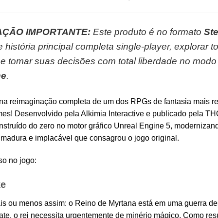
ÇÃO IMPORTANTE:
Este produto é no formato
Ste
istória principal completa single-player, explorar to
 tomar suas decisões com total liberdade no modo 
ne
.
a reimaginação completa de um dos RPGs de fantasia mais rev
es! Desenvolvido pela Alkimia Interactive e publicado pela THQ
nstruído do zero no motor gráfico Unreal Engine 5, modernizand
 madura e implacável que consagrou o jogo original.
so no jogo:
ke
is ou menos assim: o Reino de Myrtana está em uma guerra de
te, o rei necessita urgentemente de minério mágico. Como resul