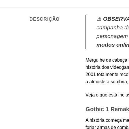
⚠️
OBSERVA
DESCRIÇÃO
campanha de h
personagem e
modos onli
Mergulhe de cabeça n
história dos videogam
2001 totalmente reco
a atmosfera sombria,
Veja o que está inclu
Gothic 1 Rema
A história começa ma
forjar armas de comba