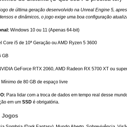
jogo de última geração desenvolvido na Unreal Engine 5, aprese
 densos e dinâmicos, o jogo exige uma boa configuração atualiz
nal:
Windows 10 ou 11 (Apenas 64-bit)
el Core i5 de 10ª Geração ou AMD Ryzen 5 3600
6 GB
VIDIA GeForce RTX 2060, AMD Radeon RX 5700 XT ou super
Mínimo de 80 GB de espaço livre
O:
Para lidar com a troca de dados em tempo real desse mundo
lação em um
SSD
é obrigatória.
 Jogos
a Sombria (Dark Fantasy), Mundo Aberto, Sobrevivência, Visão