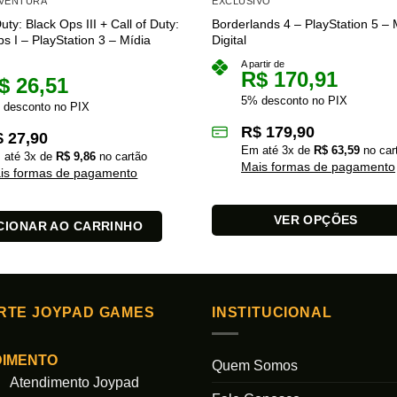
AVENTURA
EXCLUSIVO
Duty: Black Ops III + Call of Duty:
Borderlands 4 – PlayStation 5 – 
s I – PlayStation 3 – Mídia
Digital
A partir de
R$
170,91
$
26,51
5% desconto no PIX
 desconto no PIX
R$
179,90
$
27,90
Em até
3
x de
R$
63,59
no car
 até
3
x de
R$
9,86
no cartão
Mais formas de pagamento
is formas de pagamento
VER OPÇÕES
CIONAR AO CARRINHO
Este
produto
tem
várias
RTE JOYPAD GAMES
INSTITUCIONAL
variantes.
As
DIMENTO
Quem Somos
opções
Atendimento Joypad
podem