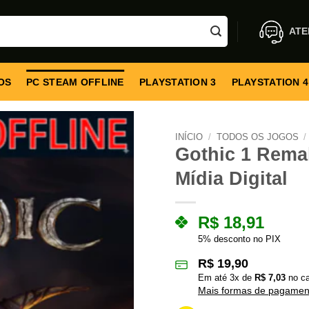
ATE
OS
PC STEAM OFFLINE
PLAYSTATION 3
PLAYSTATION 4
INÍCIO
/
TODOS OS JOGOS
/
Gothic 1 Remak
Mídia Digital
R$
18,91
5% desconto no PIX
R$
19,90
Em até
3
x de
R$
7,03
no ca
Mais formas de pagamen