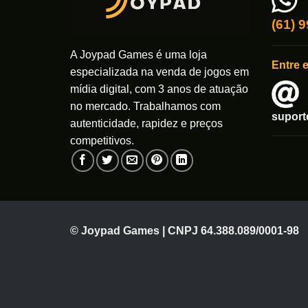
podem
ser
(61) 
escolhidas
na
A Joypad Games é uma loja
Entre 
página
especializada na venda de jogos em
do
mídia digital, com 3 anos de atuação
produto
no mercado. Trabalhamos com
supor
autenticidade, rapidez e preços
competitivos.
© Joypad Games | CNPJ 64.388.089/0001-98