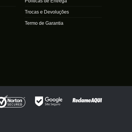
Políticas de Entrega
ser
escolhidas
Trocas e Devoluções
na
Termo de Garantia
página
do
produto