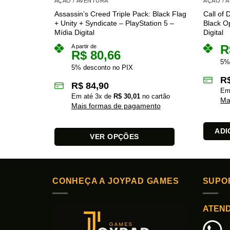
AÇÃO / AVENTURA
AÇÃO / 
Assassin’s Creed Triple Pack: Black Flag
Call of 
+ Unity + Syndicate – PlayStation 5 –
Black Op
Mídia Digital
Digital
R
A partir de
R$
80,66
5%
5% desconto no PIX
R
R$
84,90
Em
Em até
3
x de
R$
30,01
no cartão
Ma
Mais formas de pagamento
ADI
VER OPÇÕES
Este
produto
tem
CONHEÇA A JOYPAD GAMES
SUPO
várias
variantes.
ATEN
As
opções