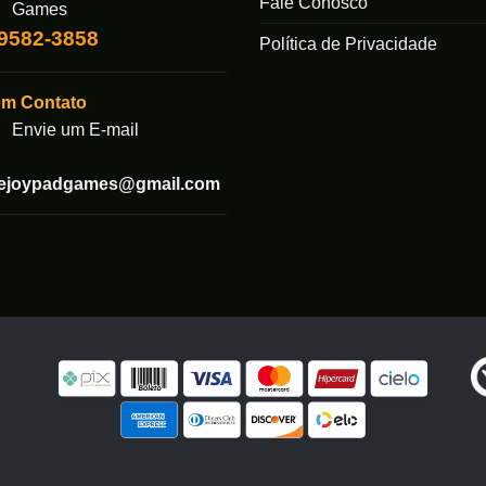
Fale Conosco
Games
ser
99582-3858
escolhidas
Política de Privacidade
na
página
em Contato
do
Envie um E-mail
produto
tejoypadgames@gmail.com