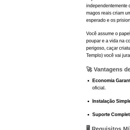
independentemente d
magos reais criam um
esperado e os prision
Você assume o papel 
poupar e a vida na co
perigoso, caçar cria
Templo) você vai jura
🚀 Vantagens d
Economia Garant
oficial.
Instalação Simpl
Suporte Complet
🖥️ Requisitos 