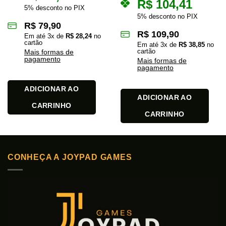
R$
104,41
5% desconto no PIX
5% desconto no PIX
R$
79,90
R$
109,90
Em até
3
x de
R$
28,24
no
cartão
Em até
3
x de
R$
38,85
no
cartão
Mais formas de
pagamento
Mais formas de
pagamento
ADICIONAR AO
ADICIONAR AO
CARRINHO
CARRINHO
CONHEÇA A JOYPAD GAMES