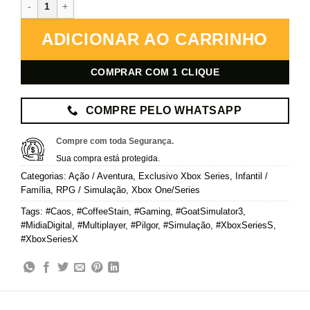
Goat Simulator 3 – Xbox – Mídia Digital quantidade
ADICIONAR AO CARRINHO
COMPRAR COM 1 CLIQUE
COMPRE PELO WHATSAPP
Compre com toda Segurança.
Sua compra está protegida.
Categorias:
Ação / Aventura
,
Exclusivo Xbox Series
,
Infantil /
Família
,
RPG / Simulação
,
Xbox One/Series
Tags:
#Caos
,
#CoffeeStain
,
#Gaming
,
#GoatSimulator3
,
#MidiaDigital
,
#Multiplayer
,
#Pilgor
,
#Simulação
,
#XboxSeriesS
,
#XboxSeriesX