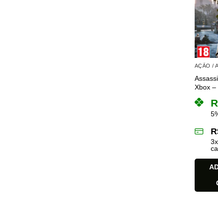
AÇÃO /
Assassi
Xbox – 
R
5%
R
3
ca
AD