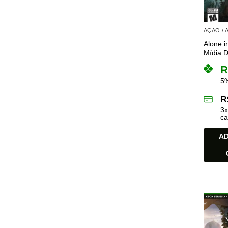
AÇÃO /
Alone i
Mídia Di
R
5%
R
3
ca
AD