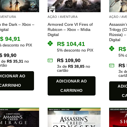
 AVENTURA
AÇÃO / AVENTURA
AÇÃO / A
n the Dark – Xbox –
Armored Core VI Fires of
Assassin’
gital
Rubicon – Xbox – Mídia
Trilogy (C
Digital
Rússia) –
$
94,91
Digital
R$
104,41
 desconto no PIX
R$
5% desconto no PIX
$
99,90
5% d
R$
109,90
x de
R$
35,31
no
R$
rtão
3
x de
R$
38,85
no
cartão
3
x 
cart
ICIONAR AO
ADICIONAR AO
CARRINHO
ADI
CARRINHO
C