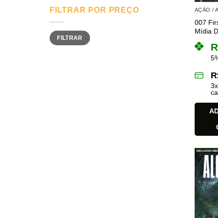
FILTRAR POR PREÇO
AÇÃO /
007 Fir
Mídia Di
Preço
Preço
FILTRAR
mínimo
máximo
R
5%
R
3
ca
AD