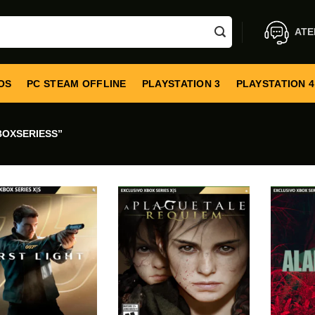
ATE
OS
PC STEAM OFFLINE
PLAYSTATION 3
PLAYSTATION 4
OXSERIESS”