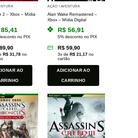
VENTURA
AÇÃO / AVENTURA
 2 – Xbox – Mídia
Alan Wake Remastered –
Xbox – Mídia Digital
85,41
R$
56,91
esconto no PIX
5% desconto no PIX
89,90
R$
59,90
de
R$
31,78
no
3
x de
R$
21,17
no
ão
cartão
CIONAR AO
ADICIONAR AO
ARRINHO
CARRINHO