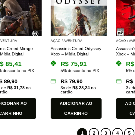
 AVENTURA
AÇÃO / AVENTURA
AÇÃO / A
n’s Creed Mirage –
Assassin’s Creed Odyssey –
Assassin
Mídia Digital
Xbox – Mídia Digital
Xbox – Mí
$
85,41
R$
75,91
R$
 desconto no PIX
5% desconto no PIX
5% d
$
89,90
R$
79,90
R$
x de
R$
31,78
no
3
x de
R$
28,24
no
3
x 
rtão
cartão
cart
ICIONAR AO
ADICIONAR AO
ADI
CARRINHO
CARRINHO
C
1
2
3
4
5