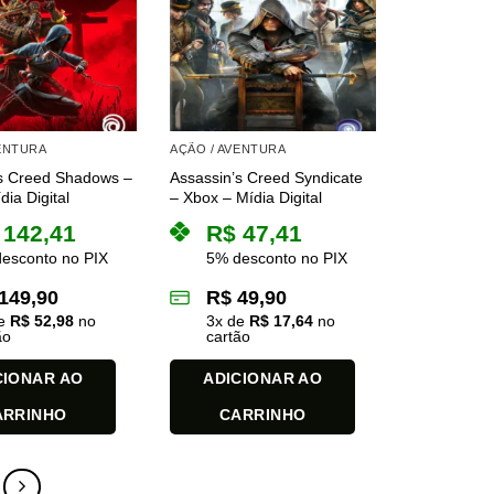
VENTURA
AÇÃO / AVENTURA
’s Creed Shadows –
Assassin’s Creed Syndicate
dia Digital
– Xbox – Mídia Digital
142,41
R$
47,41
esconto no PIX
5% desconto no PIX
149,90
R$
49,90
de
R$
52,98
no
3
x de
R$
17,64
no
ão
cartão
CIONAR AO
ADICIONAR AO
ARRINHO
CARRINHO