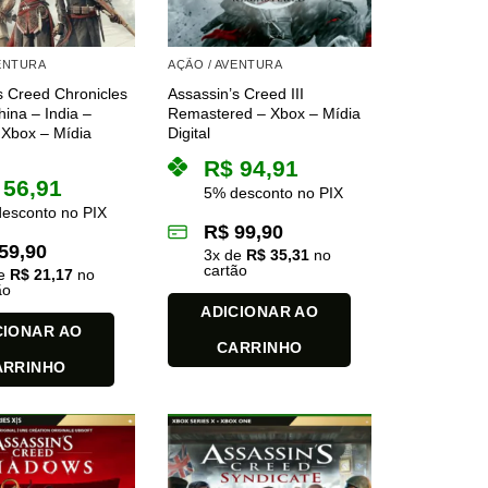
VENTURA
AÇÃO / AVENTURA
s Creed Chronicles
Assassin’s Creed III
hina – India –
Remastered – Xbox – Mídia
 Xbox – Mídia
Digital
R$
94,91
56,91
5% desconto no PIX
esconto no PIX
R$
99,90
59,90
3
x de
R$
35,31
no
cartão
de
R$
21,17
no
ão
ADICIONAR AO
CIONAR AO
CARRINHO
ARRINHO