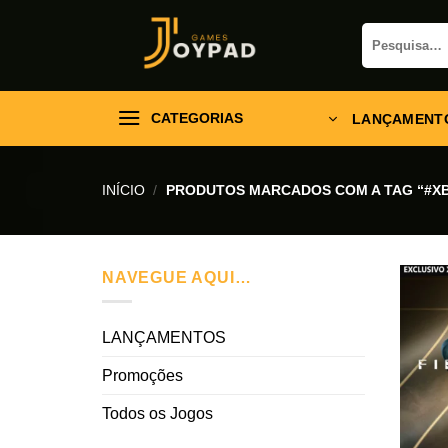
Skip
Pesquisar
to
por:
content
CATEGORIAS
LANÇAMENT
INÍCIO
/
PRODUTOS MARCADOS COM A TAG “#XB
NAVEGUE AQUI…
LANÇAMENTOS
Promoções
Todos os Jogos