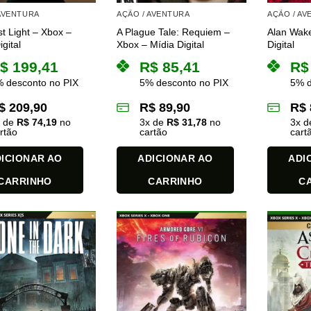
 AVENTURA
AÇÃO / AVENTURA
AÇÃO / A
st Light – Xbox –
A Plague Tale: Requiem –
Alan Wake
gital
Xbox – Mídia Digital
Digital
$
199,41
R$
85,41
R$
 desconto no PIX
5% desconto no PIX
5% d
$
209,90
R$
89,90
R$
x de
R$
74,19
no
3
x de
R$
31,78
no
3
x 
rtão
cartão
cart
ICIONAR AO
ADICIONAR AO
ADI
CARRINHO
CARRINHO
C