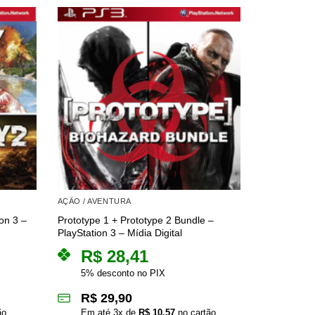
AÇÃO / AVENTURA
AÇÃO / AVE
on 3 –
Prototype 1 + Prototype 2 Bundle –
Transformer
PlayStation 3 – Mídia Digital
PlayStation 
R$
28,41
R$
5% desconto no PIX
5% des
R$
29,90
R$
2
ão
Em até
3
x de
R$
10,57
no cartão
Em at