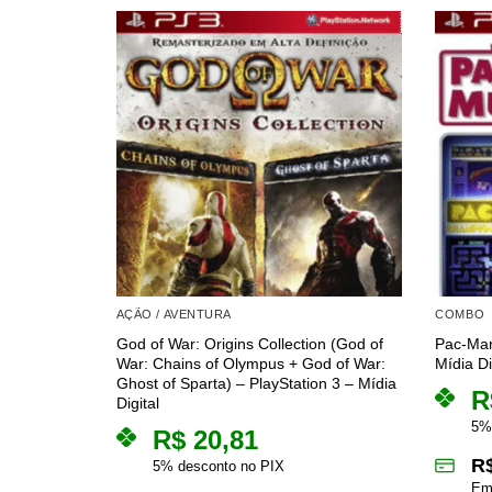
AÇÃO / AVENTURA
COMBO
God of War: Origins Collection (God of
Pac-Man
War: Chains of Olympus + God of War:
Mídia Di
Ghost of Sparta) – PlayStation 3 – Mídia
R
Digital
5%
R$
20,81
R
5% desconto no PIX
Em