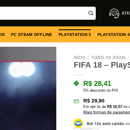
ATE
OS
PC STEAM OFFLINE
PLAYSTATION 3
PLAYSTATION 4
INÍCIO
/
TODOS OS JOGOS
/
FIFA 18 – PlayS
R$
28,41
5% desconto no PIX
R$
29,90
Em até
3
x de
R$
10,57
no c
Mais formas de pagamen
Até 12x sem cartão
co