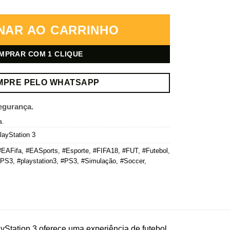
 Digital quantidade
NAR AO CARRINHO
MPRAR COM 1 CLIQUE
MPRE PELO WHATSAPP
egurança.
a.
layStation 3
#EAFifa
,
#EASports
,
#Esporte
,
#FIFA18
,
#FUT
,
#Futebol
,
aPS3
,
#playstation3
,
#PS3
,
#Simulação
,
#Soccer
,
yStation 3 oferece uma experiência de futebol