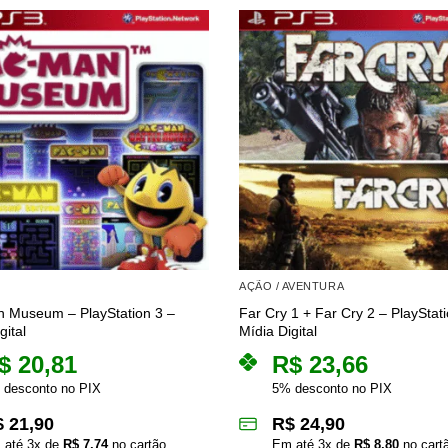
AÇÃO / AVENTURA
 Museum – PlayStation 3 –
Far Cry 1 + Far Cry 2 – PlayStati
gital
Mídia Digital
$
20,81
R$
23,66
 desconto no PIX
5% desconto no PIX
$
21,90
R$
24,90
 até
3
x de
R$
7,74
no cartão
Em até
3
x de
R$
8,80
no cart