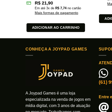
R$
21,90
Ma
Em até
3
x de
R$
7,74
no cartão
Mais formas de pagamento
ADI
ADICIONAR AO CARRINHO
CONHEÇA A JOYPAD GAMES
SUPO
ATEN
(61) 
A Joypad Games é uma loja
Entre 
especializada na venda de jogos em
mídia digital, com 3 anos de atuação
no mercado. Trabalhamos com