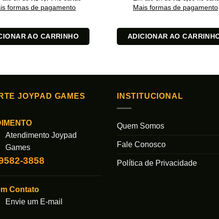
is formas de pagamento
Mais formas de pagamento
CIONAR AO CARRINHO
ADICIONAR AO CARRINH
RTE JOYPAD GAMES
INSTITUCIONAL
DIMENTO
Quem Somos
Atendimento Joypad
Fale Conosco
Games
99582-3858
Política de Privacidade
em Contato
Envie um E-mail