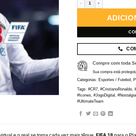
FIFA 18 – PlayStation 3 – Mídia
ADICIO
CO
CO
Compre com toda S
Sua compra está protegid
Categorias:
Esportes / Futebol
,
P
Tags:
#CR7
,
#CristianoRonaldo
,
#Icones
,
#JogoDigital
,
#Nostalgi
#UltimateTeam
virtual e o real se torna cada vez mais tênue.
FIFA 18
para o Pla