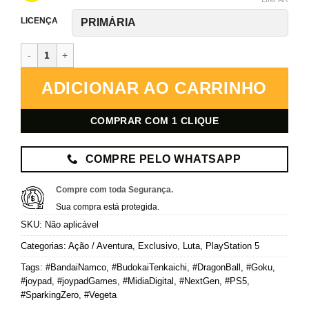
LICENÇA
Dragon Ball: Sparking! ZERO – PlayStation 5 – Mídia Digital quanti
ADICIONAR AO CARRINHO
COMPRAR COM 1 CLIQUE
COMPRE PELO WHATSAPP
Compre com toda Segurança.
Sua compra está protegida.
SKU:
Não aplicável
Categorias:
Ação / Aventura
,
Exclusivo
,
Luta
,
PlayStation 5
Tags:
#BandaiNamco
,
#BudokaiTenkaichi
,
#DragonBall
,
#Goku
,
#joypad
,
#joypadGames
,
#MidiaDigital
,
#NextGen
,
#PS5
,
#SparkingZero
,
#Vegeta