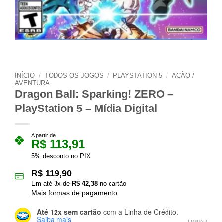
INÍCIO
/
TODOS OS JOGOS
/
PLAYSTATION 5
/
AÇÃO /
AVENTURA
Dragon Ball: Sparking! ZERO –
PlayStation 5 – Mídia Digital
A partir de
R$
113,91
5% desconto no PIX
R$
119,90
Em até
3
x de
R$
42,38
no cartão
Mais formas de pagamento
Até 12x sem cartão
com a Linha de Crédito.
Saiba mais
LIMPAR