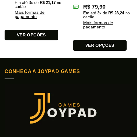
Em até
3
x de
R$
21,17
no
R$
79,90
cartão
Mais formas de
Em até
3
x de
R$
28,24
no
pagamento
cartão
Mais formas de
pagamento
VER OPÇÕES
Este
VER OPÇÕES
produto
Este
tem
produto
várias
tem
variantes.
CONHEÇA A JOYPAD GAMES
várias
As
variantes.
opções
As
podem
opções
ser
podem
escolhidas
ser
na
escolhidas
página
na
do
página
produto
do