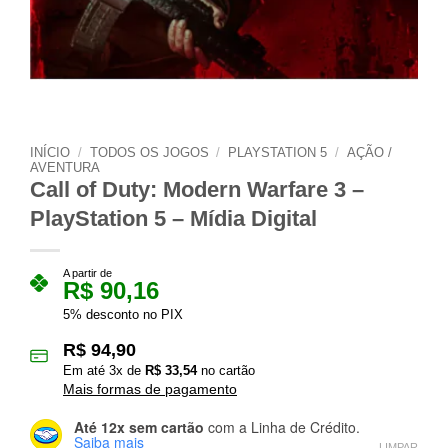
INÍCIO
/
TODOS OS JOGOS
/
PLAYSTATION 5
/
AÇÃO /
AVENTURA
Call of Duty: Modern Warfare 3 –
PlayStation 5 – Mídia Digital
A partir de
R$
90,16
5% desconto no PIX
R$
94,90
Em até
3
x de
R$
33,54
no cartão
Mais formas de pagamento
Até 12x sem cartão
com a Linha de Crédito.
Saiba mais
LIMPAR