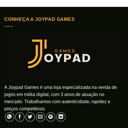
Este
produto
produto
tem
tem
várias
CONHEÇA A JOYPAD GAMES
várias
variantes.
variantes.
As
As
opções
opções
podem
podem
ser
ser
escolhidas
escolhidas
na
na
página
página
do
do
produto
produto
A Joypad Games é uma loja especializada na venda de
jogos em mídia digital, com 3 anos de atuação no
mercado. Trabalhamos com autenticidade, rapidez e
preços competitivos.