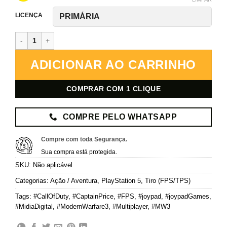
LICENÇA
Call of Duty: Modern Warfare 3 – PlayStation 5 – Mídia Digital quan
ADICIONAR AO CARRINHO
COMPRAR COM 1 CLIQUE
COMPRE PELO WHATSAPP
Compre com toda Segurança.
Sua compra está protegida.
SKU:
Não aplicável
Categorias:
Ação / Aventura
,
PlayStation 5
,
Tiro (FPS/TPS)
Tags:
#CallOfDuty
,
#CaptainPrice
,
#FPS
,
#joypad
,
#joypadGames
,
#MidiaDigital
,
#ModernWarfare3
,
#Multiplayer
,
#MW3