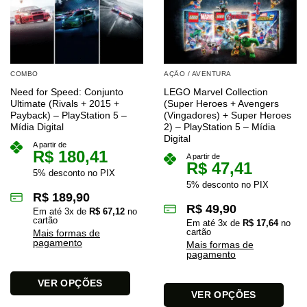
COMBO
AÇÃO / AVENTURA
Need for Speed: Conjunto
LEGO Marvel Collection
Ultimate (Rivals + 2015 +
(Super Heroes + Avengers
Payback) – PlayStation 5 –
(Vingadores) + Super Heroes
Mídia Digital
2) – PlayStation 5 – Mídia
Digital
A partir de
R$
180,41
A partir de
R$
47,41
5% desconto no PIX
5% desconto no PIX
R$
189,90
R$
49,90
Em até
3
x de
R$
67,12
no
cartão
Em até
3
x de
R$
17,64
no
cartão
Mais formas de
pagamento
Mais formas de
pagamento
VER OPÇÕES
VER OPÇÕES
Este