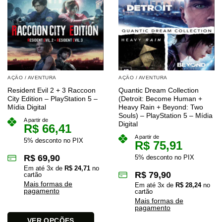
AÇÃO / AVENTURA
AÇÃO / AVENTURA
Resident Evil 2 + 3 Raccoon
Quantic Dream Collection
City Edition – PlayStation 5 –
(Detroit: Become Human +
Mídia Digital
Heavy Rain + Beyond: Two
Souls) – PlayStation 5 – Mídia
A partir de
Digital
R$
66,41
A partir de
5% desconto no PIX
R$
75,91
R$
69,90
5% desconto no PIX
Em até
3
x de
R$
24,71
no
R$
79,90
cartão
Mais formas de
Em até
3
x de
R$
28,24
no
pagamento
cartão
Mais formas de
pagamento
VER OPÇÕES