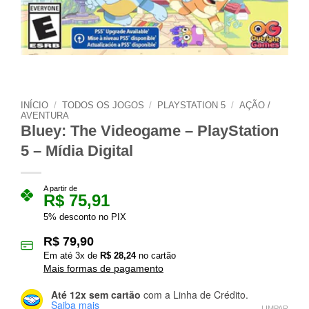
INÍCIO
/
TODOS OS JOGOS
/
PLAYSTATION 5
/
AÇÃO /
AVENTURA
Bluey: The Videogame – PlayStation
5 – Mídia Digital
A partir de
R$
75,91
5% desconto no PIX
R$
79,90
Em até
3
x de
R$
28,24
no cartão
Mais formas de pagamento
Até 12x sem cartão
com a Linha de Crédito.
Saiba mais
LIMPAR