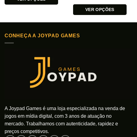
Este
VER OPÇÕES
produto
Este
tem
produto
várias
tem
variantes.
CONHEÇA A JOYPAD GAMES
várias
As
variantes.
opções
As
podem
opções
ser
podem
escolhidas
ser
na
escolhidas
página
na
do
página
produto
do
produto
A Joypad Games é uma loja especializada na venda de
jogos em mídia digital, com 3 anos de atuação no
mercado. Trabalhamos com autenticidade, rapidez e
preços competitivos.