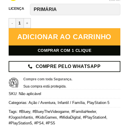
LICENÇA
Bluey: The Videogame – PlayStation 5 – Mídia Digital quantidade
ADICIONAR AO CARRINHO
COMPRAR COM 1 CLIQUE
COMPRE PELO WHATSAPP
Compre com toda Segurança.
Sua compra está protegida.
SKU:
Não aplicável
Categorias:
Ação / Aventura
,
Infantil / Família
,
PlayStation 5
Tags:
#Bluey
,
#BlueyTheVideogame
,
#FamiliaHeeler
,
#JogosInfantis
,
#KidsGames
,
#MidiaDigital
,
#PlayStation4
,
#PlayStation5
,
#PS4
,
#PS5