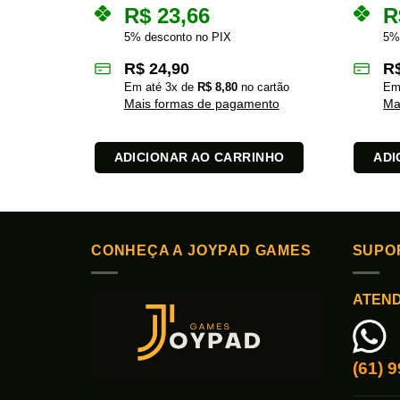
R$
23,66
R
5% desconto no PIX
5%
R$
24,90
R
Em até
3
x de
R$
8,80
no cartão
Em
Mais formas de pagamento
Ma
ADICIONAR AO CARRINHO
ADI
CONHEÇA A JOYPAD GAMES
SUPO
ATEN
(61) 