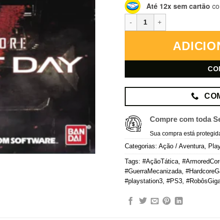
Até 12x sem cartão
co
Armored Core: Verdict Day – Pl
ADICIO
CO
CO
Compre com toda S
Sua compra está protegid
Categorias:
Ação / Aventura
,
Play
Tags:
#AçãoTática
,
#ArmoredCor
#GuerraMecanizada
,
#HardcoreG
#playstation3
,
#PS3
,
#RobôsGiga