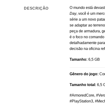
O mundo está devasta
DESCRIÇÃO
Day
, você é um mer
série a um novo pata
se adaptar ao terren
peça de armadura, ge
é o foco no comando 
detalhadamente para 
decisão na oficina r
Tamanho:
6,5 GB
Gênero do jogo:
Com
Tamanho total:
6,5 
#ArmoredCore, #Verd
#PlayStation3, #Me