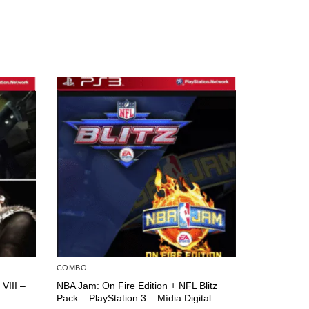
COMBO
COMBO
 VIII –
NBA Jam: On Fire Edition + NFL Blitz
Pac-Man Mu
Pack – PlayStation 3 – Mídia Digital
Mídia Digita