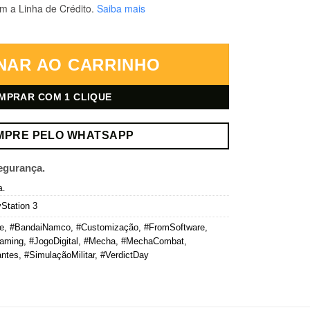
m a Linha de Crédito.
Saiba mais
ayStation 3 – Mídia Digital quantidade
NAR AO CARRINHO
MPRAR COM 1 CLIQUE
MPRE PELO WHATSAPP
egurança.
a.
Station 3
e
,
#BandaiNamco
,
#Customização
,
#FromSoftware
,
aming
,
#JogoDigital
,
#Mecha
,
#MechaCombat
,
ntes
,
#SimulaçãoMilitar
,
#VerdictDay