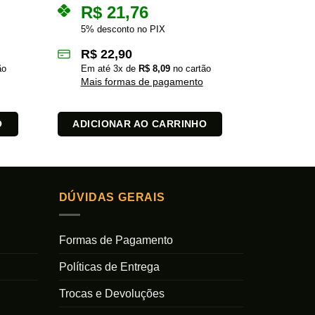
R$
21,76
R$
5% desconto no PIX
5% des
R$
22,90
R$
2
ão
Em até
3
x de
R$
8,09
no cartão
Em at
Mais formas de pagamento
Mais 
O
ADICIONAR AO CARRINHO
ADICI
DÚVIDAS GERAIS
Formas de Pagamento
Políticas de Entrega
Trocas e Devoluções