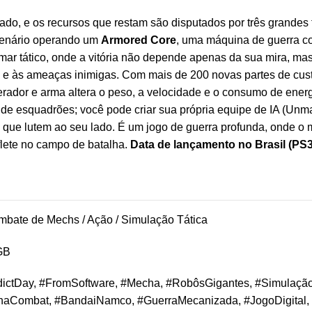
do, e os recursos que restam são disputados por três grandes
cenário operando um
Armored Core
, uma máquina de guerra co
mar tático, onde a vitória não depende apenas da sua mira, ma
o e às ameaças inimigas. Com mais de 200 novas partes de cust
rador e arma altera o peso, a velocidade e o consumo de energia
de esquadrões; você pode criar sua própria equipe de IA (Unm
que lutem ao seu lado. É um jogo de guerra profunda, onde o 
eflete no campo de batalha.
Data de lançamento no Brasil (PS3
bate de Mechs / Ação / Simulação Tática
GB
ictDay, #FromSoftware, #Mecha, #RobôsGigantes, #SimulaçãoM
chaCombat, #BandaiNamco, #GuerraMecanizada, #JogoDigital