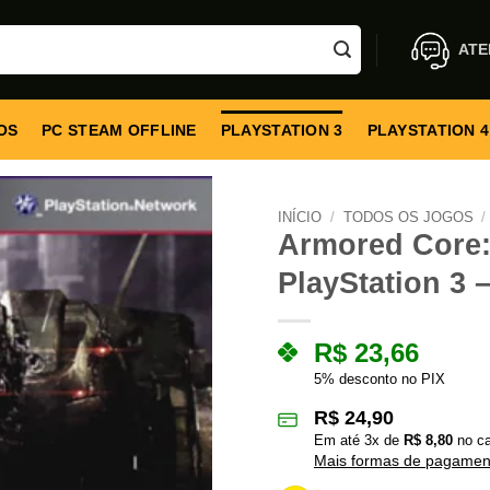
ATE
OS
PC STEAM OFFLINE
PLAYSTATION 3
PLAYSTATION 4
INÍCIO
/
TODOS OS JOGOS
/
Armored Core:
PlayStation 3 –
R$
23,66
5% desconto no PIX
R$
24,90
Em até
3
x de
R$
8,80
no ca
Mais formas de pagamen