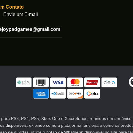
em Contato
Envie um E-mail
tejoypadgames@gmail.com
para PS3, PS4, PS5, Xbox One e Xbox Series, reunidos em um único lu
atos disponíveis, exibindo como a plataforma funciona e como os prod
 de dúvidas, utilize o botão de WhatsApp disponível no site para fa