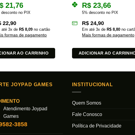
$
21,76
R$
23,66
 desconto no PIX
5% desconto no PIX
$
22,90
R$
24,90
 até
3
x de
R$
8,09
no cartão
Em até
3
x de
R$
8,80
no cart
is formas de pagamento
Mais formas de pagamento
CIONAR AO CARRINHO
ADICIONAR AO CARRINH
RTE JOYPAD GAMES
INSTITUCIONAL
DIMENTO
Quem Somos
Atendimento Joypad
Fale Conosco
Games
99582-3858
Política de Privacidade