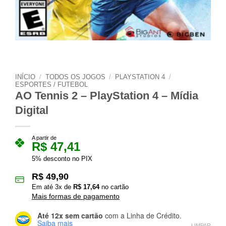
INÍCIO
/
TODOS OS JOGOS
/
PLAYSTATION 4
/
ESPORTES / FUTEBOL
AO Tennis 2 – PlayStation 4 – Mídia
Digital
A partir de
R$
47,41
5% desconto no PIX
R$
49,90
Em até
3
x de
R$
17,64
no cartão
Mais formas de pagamento
Até 12x sem cartão
com a Linha de Crédito.
Saiba mais
LIMPAR