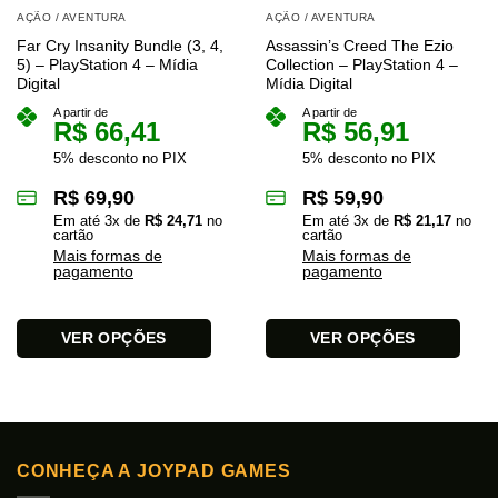
AÇÃO / AVENTURA
AÇÃO / AVENTURA
Far Cry Insanity Bundle (3, 4,
Assassin’s Creed The Ezio
5) – PlayStation 4 – Mídia
Collection – PlayStation 4 –
Digital
Mídia Digital
A partir de
A partir de
R$
66,41
R$
56,91
5% desconto no PIX
5% desconto no PIX
R$
69,90
R$
59,90
Em até
3
x de
R$
24,71
no
Em até
3
x de
R$
21,17
no
cartão
cartão
Mais formas de
Mais formas de
pagamento
pagamento
VER OPÇÕES
VER OPÇÕES
Este
Este
produto
produto
tem
tem
várias
várias
variantes.
variantes.
CONHEÇA A JOYPAD GAMES
As
As