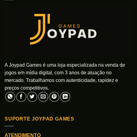
opções
opções
podem
podem
ser
ser
escolhidas
escolhidas
na
na
página
página
do
do
produto
produto
A Joypad Games é uma loja especializada na venda de
jogos em mídia digital, com 3 anos de atuação no
mercado. Trabalhamos com autenticidade, rapidez e
preços competitivos.
SUPORTE JOYPAD GAMES
ATENDIMENTO