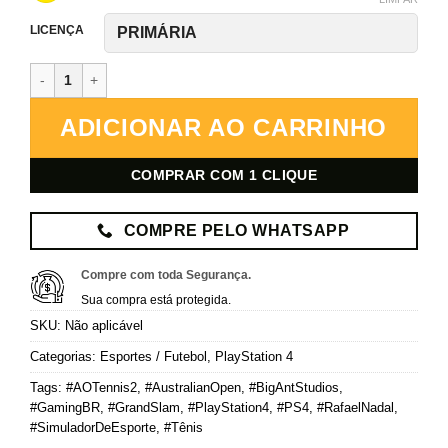
LICENÇA
AO Tennis 2 – PlayStation 4 – Mídia Digital quantidade
ADICIONAR AO CARRINHO
COMPRAR COM 1 CLIQUE
COMPRE PELO WHATSAPP
Compre com toda Segurança.
Sua compra está protegida.
SKU:
Não aplicável
Categorias:
Esportes / Futebol
,
PlayStation 4
Tags:
#AOTennis2
,
#AustralianOpen
,
#BigAntStudios
,
#GamingBR
,
#GrandSlam
,
#PlayStation4
,
#PS4
,
#RafaelNadal
,
#SimuladorDeEsporte
,
#Tênis