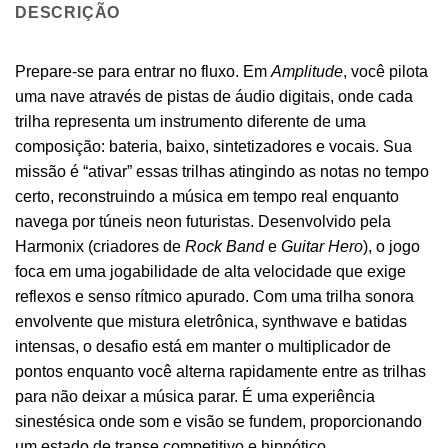
DESCRIÇÃO
Prepare-se para entrar no fluxo. Em
Amplitude
, você pilota
uma nave através de pistas de áudio digitais, onde cada
trilha representa um instrumento diferente de uma
composição: bateria, baixo, sintetizadores e vocais. Sua
missão é “ativar” essas trilhas atingindo as notas no tempo
certo, reconstruindo a música em tempo real enquanto
navega por túneis neon futuristas. Desenvolvido pela
Harmonix (criadores de
Rock Band
e
Guitar Hero
), o jogo
foca em uma jogabilidade de alta velocidade que exige
reflexos e senso rítmico apurado. Com uma trilha sonora
envolvente que mistura eletrônica, synthwave e batidas
intensas, o desafio está em manter o multiplicador de
pontos enquanto você alterna rapidamente entre as trilhas
para não deixar a música parar. É uma experiência
sinestésica onde som e visão se fundem, proporcionando
um estado de transe competitivo e hipnótico.