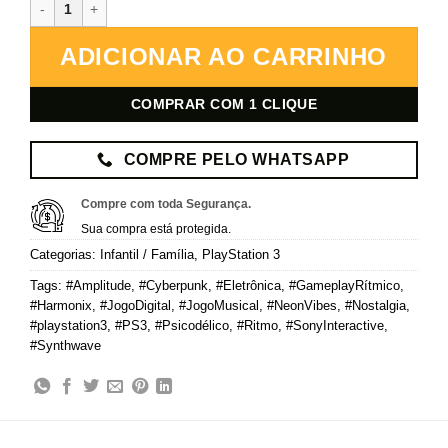
Amplitude – PlayStation 3 – Mídia Digital quantidade
ADICIONAR AO CARRINHO
COMPRAR COM 1 CLIQUE
COMPRE PELO WHATSAPP
Compre com toda Segurança.
Sua compra está protegida.
Categorias:
Infantil / Família
,
PlayStation 3
Tags:
#Amplitude
,
#Cyberpunk
,
#Eletrônica
,
#GameplayRítmico
,
#Harmonix
,
#JogoDigital
,
#JogoMusical
,
#NeonVibes
,
#Nostalgia
,
#playstation3
,
#PS3
,
#Psicodélico
,
#Ritmo
,
#SonyInteractive
,
#Synthwave