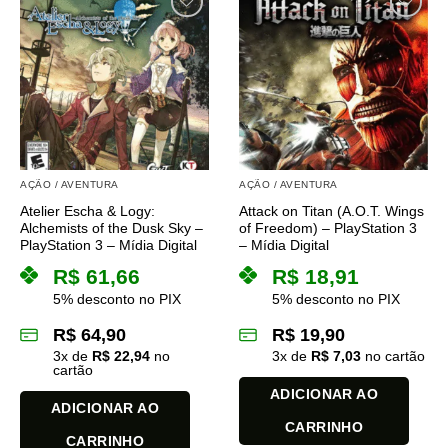
AÇÃO / AVENTURA
AÇÃO / AVENTURA
Atelier Escha & Logy:
Attack on Titan (A.O.T. Wings
Alchemists of the Dusk Sky –
of Freedom) – PlayStation 3
PlayStation 3 – Mídia Digital
– Mídia Digital
R$
61,66
R$
18,91
5% desconto no PIX
5% desconto no PIX
R$
64,90
R$
19,90
3
x de
R$
22,94
no
3
x de
R$
7,03
no cartão
cartão
ADICIONAR AO
ADICIONAR AO
CARRINHO
CARRINHO