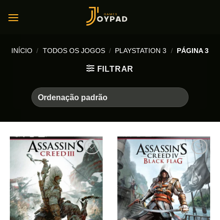
Skip
to
content
INÍCIO
/
TODOS OS JOGOS
/
PLAYSTATION 3
/
PÁGINA 3
FILTRAR