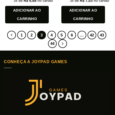
3
x de
R$
6,68
no cartão
3
x de
R$
7,03
no cartão
ADICIONAR AO
ADICIONAR AO
CARRINHO
CARRINHO
1
2
3
4
5
6
…
42
43
44
CONHEÇA A JOYPAD GAMES