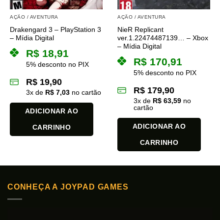
AÇÃO / AVENTURA
AÇÃO / AVENTURA
Drakengard 3 – PlayStation 3
NieR Replicant
– Mídia Digital
ver.1.22474487139… – Xbox
– Mídia Digital
R$
18,91
R$
170,91
5% desconto no PIX
5% desconto no PIX
R$
19,90
R$
179,90
3
x de
R$
7,03
no cartão
3
x de
R$
63,59
no
cartão
ADICIONAR AO
ADICIONAR AO
CARRINHO
CARRINHO
CONHEÇA A JOYPAD GAMES