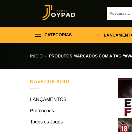
Skip
Pesquisar
to
por:
content
CATEGORIAS
LANÇAMENT
INÍCIO
/
PRODUTOS MARCADOS COM A TAG “#W
NAVEGUE AQUI…
LANÇAMENTOS
Promoções
Todos os Jogos