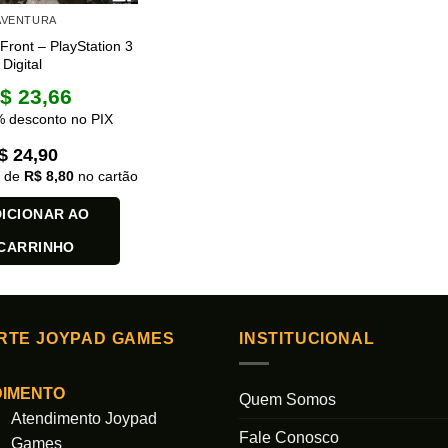
 AVENTURA
ront – PlayStation 3
Digital
$
23,66
 desconto no PIX
$
24,90
x de
R$
8,80
no cartão
ICIONAR AO
CARRINHO
RTE JOYPAD GAMES
INSTITUCIONAL
DIMENTO
Quem Somos
Atendimento Joypad
Fale Conosco
Games