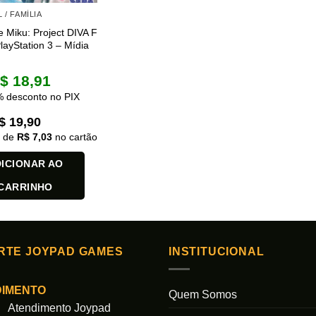
 / FAMÍLIA
 Miku: Project DIVA F
layStation 3 – Mídia
$
18,91
 desconto no PIX
$
19,90
x de
R$
7,03
no cartão
ICIONAR AO
CARRINHO
RTE JOYPAD GAMES
INSTITUCIONAL
DIMENTO
Quem Somos
Atendimento Joypad