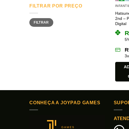
FILTRAR POR PREÇO
INFANTIL
Hatsune
2nd – P
Preço
Preço
FILTRAR
mínimo
máximo
Digital
R
5%
R
3
AD
CONHEÇA A JOYPAD GAMES
SUPO
ATEN