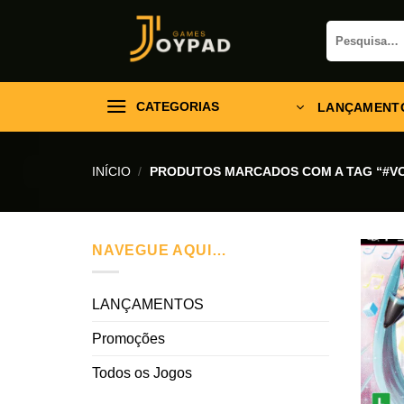
Skip
Pesquisar
to
por:
content
CATEGORIAS
LANÇAMENT
INÍCIO
/
PRODUTOS MARCADOS COM A TAG “#V
NAVEGUE AQUI…
LANÇAMENTOS
Promoções
Todos os Jogos