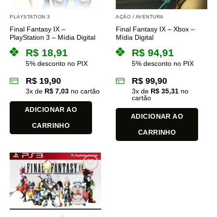
PLAYSTATION 3
AÇÃO / AVENTURA
Final Fantasy IX –
Final Fantasy IX – Xbox –
PlayStation 3 – Mídia Digital
Mídia Digital
R$
18,91
R$
94,91
5% desconto no PIX
5% desconto no PIX
R$
19,90
R$
99,90
3
x de
R$
7,03
no cartão
3
x de
R$
35,31
no
cartão
ADICIONAR AO
ADICIONAR AO
CARRINHO
CARRINHO