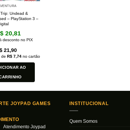
 AVENTURA
 Trip: Undead &
ed – PlayStation 3 –
gital
$
20,81
 desconto no PIX
$
21,90
x de
R$
7,74
no cartão
ICIONAR AO
CARRINHO
RTE JOYPAD GAMES
INSTITUCIONAL
DIMENTO
Quem Somos
Atendimento Joypad