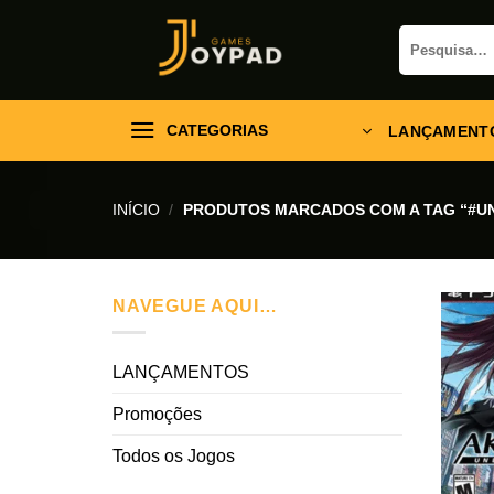
Skip
Pesquisar
to
por:
content
CATEGORIAS
LANÇAMENT
INÍCIO
/
PRODUTOS MARCADOS COM A TAG “#U
NAVEGUE AQUI…
LANÇAMENTOS
Promoções
Todos os Jogos