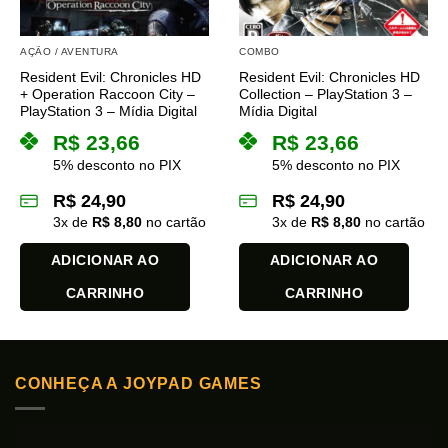
AÇÃO / AVENTURA
COMBO
Resident Evil: Chronicles HD
Resident Evil: Chronicles HD
+ Operation Raccoon City –
Collection – PlayStation 3 –
PlayStation 3 – Mídia Digital
Mídia Digital
R$
23,66
R$
23,66
5% desconto no PIX
5% desconto no PIX
R$
24,90
R$
24,90
3
x de
R$
8,80
no cartão
3
x de
R$
8,80
no cartão
ADICIONAR AO
ADICIONAR AO
CARRINHO
CARRINHO
CONHEÇA A JOYPAD GAMES