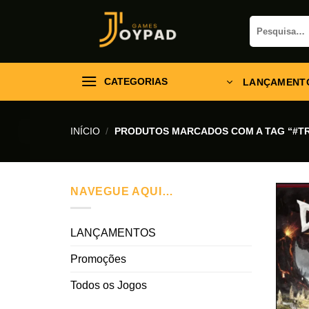
Skip
Pesquisar
to
por:
content
CATEGORIAS
LANÇAMENT
INÍCIO
/
PRODUTOS MARCADOS COM A TAG “#TR
NAVEGUE AQUI…
LANÇAMENTOS
Promoções
Todos os Jogos