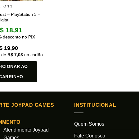
TION 3
st – PlayStation 3 –
gital
$
18,91
 desconto no PIX
$
19,90
x de
R$
7,03
no cartão
ICIONAR AO
CARRINHO
RTE JOYPAD GAMES
INSTITUCIONAL
DIMENTO
Quem Somos
Atendimento Joypad
Fale Conosco
Games