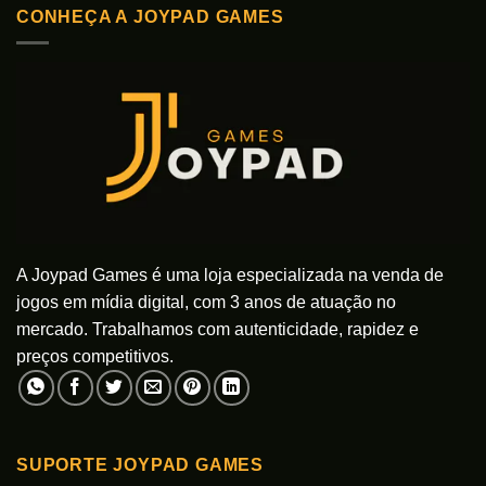
CONHEÇA A JOYPAD GAMES
várias
várias
variantes.
variantes.
As
As
opções
opções
podem
podem
ser
ser
escolhidas
escolhidas
na
na
página
página
do
do
produto
produto
A Joypad Games é uma loja especializada na venda de
jogos em mídia digital, com 3 anos de atuação no
mercado. Trabalhamos com autenticidade, rapidez e
preços competitivos.
SUPORTE JOYPAD GAMES