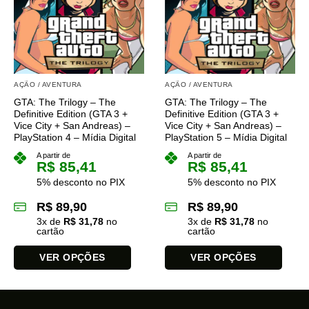
AÇÃO / AVENTURA
AÇÃO / AVENTURA
GTA: The Trilogy – The
GTA: The Trilogy – The
Definitive Edition (GTA 3 +
Definitive Edition (GTA 3 +
Vice City + San Andreas) –
Vice City + San Andreas) –
PlayStation 4 – Mídia Digital
PlayStation 5 – Mídia Digital
A partir de
A partir de
R$
85,41
R$
85,41
5% desconto no PIX
5% desconto no PIX
R$
89,90
R$
89,90
3
x de
R$
31,78
no
3
x de
R$
31,78
no
cartão
cartão
VER OPÇÕES
VER OPÇÕES
Este
Este
produto
produto
tem
tem