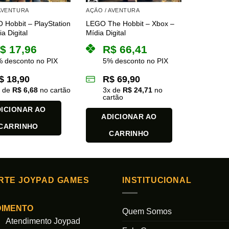
 AVENTURA
AÇÃO / AVENTURA
Hobbit – PlayStation
LEGO The Hobbit – Xbox –
a Digital
Mídia Digital
$
17,96
R$
66,41
 desconto no PIX
5% desconto no PIX
$
18,90
R$
69,90
x de
R$
6,68
no cartão
3
x de
R$
24,71
no
cartão
ICIONAR AO
ADICIONAR AO
CARRINHO
CARRINHO
RTE JOYPAD GAMES
INSTITUCIONAL
DIMENTO
Quem Somos
Atendimento Joypad