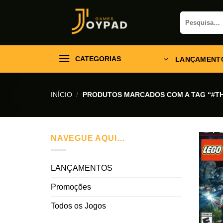
Skip
Pesquisar
to
por:
content
CATEGORIAS
LANÇAMENT
INÍCIO
/
PRODUTOS MARCADOS COM A TAG “#TH
NAVEGUE AQUI…
LANÇAMENTOS
Promoções
Todos os Jogos