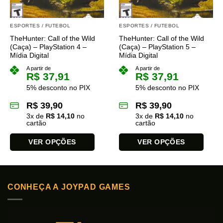
ESPORTES / FUTEBOL
ESPORTES / FUTEBOL
TheHunter: Call of the Wild
TheHunter: Call of the Wild
(Caça) – PlayStation 4 –
(Caça) – PlayStation 5 –
Mídia Digital
Mídia Digital
A partir de
A partir de
R$
37,91
R$
37,91
5% desconto no PIX
5% desconto no PIX
R$
39,90
R$
39,90
3
x de
R$
14,10
no
3
x de
R$
14,10
no
cartão
cartão
VER OPÇÕES
VER OPÇÕES
Este
Este
produto
produto
tem
tem
CONHEÇA A JOYPAD GAMES
várias
várias
variantes.
variantes.
As
As
opções
opções