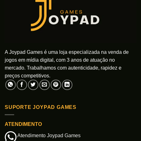
podem
podem
ser
ser
escolhidas
escolhidas
na
na
página
página
do
do
produto
produto
A Joypad Games é uma loja especializada na venda de
jogos em mídia digital, com 3 anos de atuação no
mercado. Trabalhamos com autenticidade, rapidez e
preços competitivos.
SUPORTE JOYPAD GAMES
ATENDIMENTO
Atendimento Joypad Games