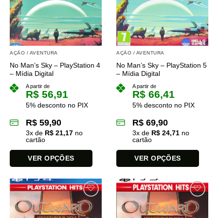
opções
podem
ser
escolhidas
na
AÇÃO / AVENTURA
AÇÃO / AVENTURA
página
No Man’s Sky – PlayStation 4
No Man’s Sky – PlayStation 5
do
– Mídia Digital
– Mídia Digital
produto
A partir de
A partir de
R$
56,91
R$
66,41
5% desconto no PIX
5% desconto no PIX
R$
59,90
R$
69,90
3
x de
R$
21,17
no
3
x de
R$
24,71
no
cartão
cartão
VER OPÇÕES
VER OPÇÕES
Este
Este
produto
produto
tem
tem
várias
várias
variantes.
variantes.