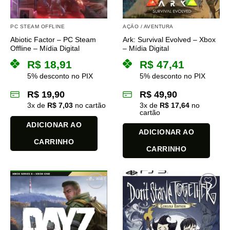
PC STEAM OFFLINE
AÇÃO / AVENTURA
Abiotic Factor – PC Steam
Ark: Survival Evolved – Xbox
Offline – Mídia Digital
– Mídia Digital
R$
18,91
R$
47,41
5% desconto no PIX
5% desconto no PIX
R$
19,90
R$
49,90
3
x de
R$
7,03
no cartão
3
x de
R$
17,64
no
cartão
ADICIONAR AO
ADICIONAR AO
CARRINHO
CARRINHO