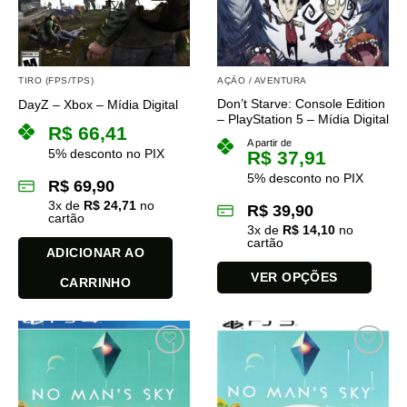
TIRO (FPS/TPS)
AÇÃO / AVENTURA
Don’t Starve: Console Edition
DayZ – Xbox – Mídia Digital
– PlayStation 5 – Mídia Digital
R$
66,41
A partir de
5% desconto no PIX
R$
37,91
5% desconto no PIX
R$
69,90
3
x de
R$
24,71
no
R$
39,90
cartão
3
x de
R$
14,10
no
cartão
ADICIONAR AO
VER OPÇÕES
CARRINHO
Este
produto
tem
várias
variantes.
As