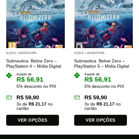
várias
várias
variantes.
variantes.
As
As
opções
opções
podem
podem
ser
ser
escolhidas
escolhidas
na
na
AÇÃO / AVENTURA
AÇÃO / AVENTURA
página
página
Subnautica: Below Zero –
Subnautica: Below Zero –
do
do
PlayStation 4 – Mídia Digital
PlayStation 5 – Mídia Digital
produto
produto
A partir de
A partir de
R$
56,91
R$
56,91
5% desconto no PIX
5% desconto no PIX
R$
59,90
R$
59,90
3
x de
R$
21,17
no
3
x de
R$
21,17
no
cartão
cartão
VER OPÇÕES
VER OPÇÕES
Este
Este
produto
produto