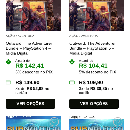
As
As
opções
opções
podem
podem
ser
ser
escolhidas
escolhidas
na
na
AÇÃO / AVENTURA
AÇÃO / AVENTURA
página
página
Outward: The Adventurer
Outward: The Adventurer
do
do
Bundle – PlayStation 4 –
Bundle – PlayStation 5 –
produto
produto
Mídia Digital
Mídia Digital
A partir de
A partir de
R$
142,41
R$
104,41
5% desconto no PIX
5% desconto no PIX
R$
149,90
R$
109,90
3
x de
R$
52,98
no
3
x de
R$
38,85
no
cartão
cartão
VER OPÇÕES
VER OPÇÕES
Este
Este
produto
produto
tem
tem
várias
várias