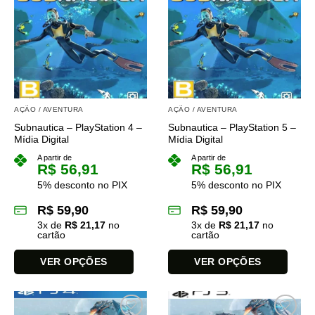
variantes.
variantes.
As
As
opções
opções
podem
podem
ser
ser
escolhidas
escolhidas
na
na
AÇÃO / AVENTURA
AÇÃO / AVENTURA
página
página
Subnautica – PlayStation 4 –
Subnautica – PlayStation 5 –
do
do
Mídia Digital
Mídia Digital
produto
produto
A partir de
A partir de
R$
56,91
R$
56,91
5% desconto no PIX
5% desconto no PIX
R$
59,90
R$
59,90
3
x de
R$
21,17
no
3
x de
R$
21,17
no
cartão
cartão
VER OPÇÕES
VER OPÇÕES
Este
Este
produto
produto
tem
tem