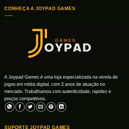
tem
tem
CONHEÇA A JOYPAD GAMES
várias
várias
variantes.
variantes.
As
As
opções
opções
podem
podem
ser
ser
escolhidas
escolhidas
na
na
página
página
do
do
produto
produto
A Joypad Games é uma loja especializada na venda de
jogos em mídia digital, com 3 anos de atuação no
mercado. Trabalhamos com autenticidade, rapidez e
preços competitivos.
SUPORTE JOYPAD GAMES