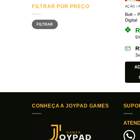
FILTRAR POR PREÇO
AÇÃO /
Bolt – 
Digital
Preço
Preço
FILTRAR
mínimo
máximo
R
5%
R
3
AD
CONHEÇA A JOYPAD GAMES
SUPO
ATEN