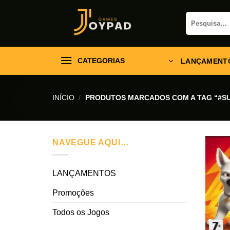
Skip
Pesquisar
to
por:
content
CATEGORIAS
LANÇAMENT
INÍCIO
/
PRODUTOS MARCADOS COM A TAG “#S
NAVEGUE AQUI…
LANÇAMENTOS
Promoções
Todos os Jogos