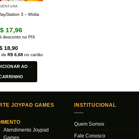
 AVENTURA
PlayStation 3 – Mídia
$
17,96
 desconto no PIX
$
18,90
x de
R$
6,68
no cartão
ICIONAR AO
CARRINHO
RTE JOYPAD GAMES
INSTITUCIONAL
DIMENTO
Quem Somos
Atendimento Joypad
Fale Conosco
Games