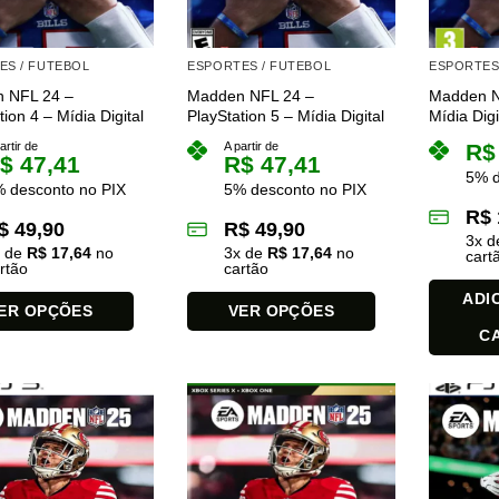
ES / FUTEBOL
ESPORTES / FUTEBOL
ESPORTES
 NFL 24 –
Madden NFL 24 –
Madden N
tion 4 – Mídia Digital
PlayStation 5 – Mídia Digital
Mídia Digi
artir de
A partir de
R$
$
47,41
R$
47,41
5% d
 desconto no PIX
5% desconto no PIX
R$
$
49,90
R$
49,90
3
x 
x de
R$
17,64
no
3
x de
R$
17,64
no
cart
rtão
cartão
ADI
ER OPÇÕES
VER OPÇÕES
C
Este
produto
tem
várias
es.
variantes.
As
opções