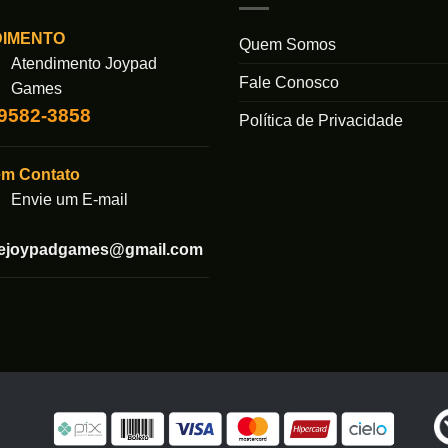
As
opções
DIMENTO
Quem Somos
podem
Atendimento Joypad
Fale Conosco
ser
Games
das
escolhida
99582-3858
Política de Privacidade
na
página
em Contato
do
produto
Envie um E-mail
tejoypadgames@gmail.com