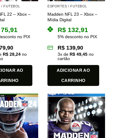
 / FUTEBOL
ESPORTES / FUTEBOL
FL 22 – Xbox –
Madden NFL 23 – Xbox –
tal
Mídia Digital
75,91
R$
132,91
esconto no PIX
5% desconto no PIX
79,90
R$
139,90
de
R$
28,24
no
3
x de
R$
49,45
no
ão
cartão
CIONAR AO
ADICIONAR AO
ARRINHO
CARRINHO