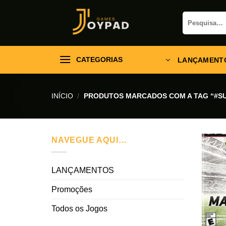
Skip
Pesquisar
to
por:
content
CATEGORIAS
LANÇAMENT
INÍCIO
/
PRODUTOS MARCADOS COM A TAG “#S
NAVEGUE AQUI…
LANÇAMENTOS
Promoções
Todos os Jogos