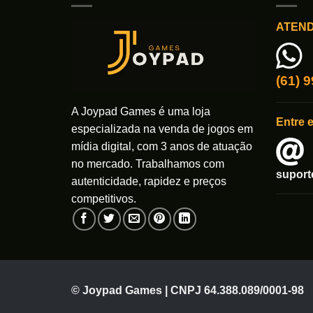
As
opções
ATEN
podem
ser
escolhi
(61) 
na
página
A Joypad Games é uma loja
Entre 
do
especializada na venda de jogos em
produto
mídia digital, com 3 anos de atuação
no mercado. Trabalhamos com
supor
autenticidade, rapidez e preços
competitivos.
© Joypad Games | CNPJ 64.388.089/0001-98