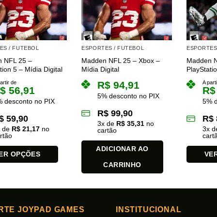
podem
ser
das
escolhidas
na
ES / FUTEBOL
ESPORTES / FUTEBOL
ESPORTES
página
 NFL 25 –
Madden NFL 25 – Xbox –
Madden N
do
tion 5 – Mídia Digital
Mídia Digital
PlayStatio
produto
artir de
R$
94,91
A part
$
56,91
R$
5% desconto no PIX
 desconto no PIX
5% d
R$
99,90
$
59,90
R$
3
x de
R$
35,31
no
x de
R$
21,17
no
3
x 
cartão
rtão
cart
ADICIONAR AO
ER OPÇÕES
VE
CARRINHO
Este
produto
tem
várias
RTE JOYPAD GAMES
INSTITUCIONAL
es.
variantes.