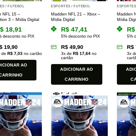
ES / FUTEBOL
ESPORTES / FUTEBOL
ESPORTES
 NFL 15 –
Madden NFL 21 – Xbox –
Madden N
tion 3 – Mídia Digital
Mídia Digital
Mídia Digi
$
18,91
R$
47,41
R$
 desconto no PIX
5% desconto no PIX
5% d
$
19,90
R$
49,90
R$
x de
R$
7,03
no cartão
3
x de
R$
17,64
no
3
x 
cartão
cart
ICIONAR AO
ADICIONAR AO
ADI
CARRINHO
CARRINHO
C