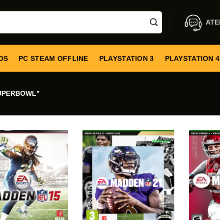
ATE
OS
PC STEAM OFFLINE
PLAYSTATION 3
PLAYSTATION 4
UPERBOWL”