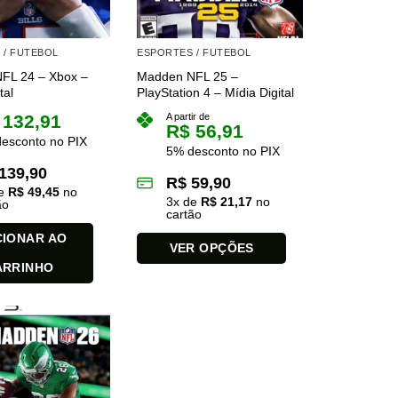
 / FUTEBOL
ESPORTES / FUTEBOL
FL 24 – Xbox –
Madden NFL 25 –
tal
PlayStation 4 – Mídia Digital
132,91
A partir de
R$
56,91
esconto no PIX
5% desconto no PIX
139,90
R$
59,90
de
R$
49,45
no
3
x de
R$
21,17
no
ão
cartão
CIONAR AO
VER OPÇÕES
ARRINHO
Este
produto
tem
várias
variantes.
As
opções