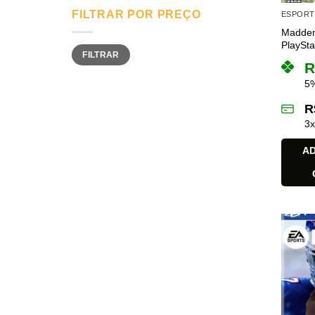
FILTRAR POR PREÇO
ESPORT
Madden
PlaySta
Preço
Preço
FILTRAR
mínimo
máximo
R
5%
R
3
AD