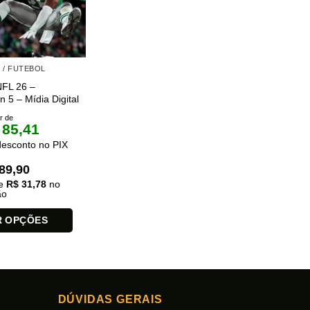
podem
ser
escolhidas
na
 / FUTEBOL
página
FL 26 –
do
n 5 – Mídia Digital
produto
ir de
85,41
esconto no PIX
89,90
de
R$
31,78
no
ão
R OPÇÕES
DÚVIDAS GERAIS