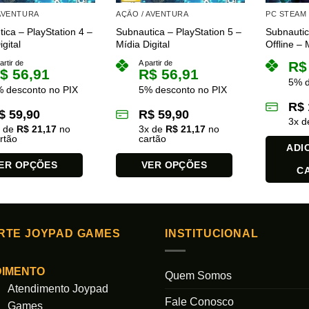
 AVENTURA
AÇÃO / AVENTURA
PC STEAM
ica – PlayStation 4 –
Subnautica – PlayStation 5 –
Subnauti
gital
Mídia Digital
Offline – 
artir de
A partir de
R$
$
56,91
R$
56,91
5% d
 desconto no PIX
5% desconto no PIX
R$
$
59,90
R$
59,90
3
x 
x de
R$
21,17
no
3
x de
R$
21,17
no
rtão
cartão
ADI
ER OPÇÕES
VER OPÇÕES
C
Este
produto
tem
várias
RTE JOYPAD GAMES
INSTITUCIONAL
es.
variantes.
As
DIMENTO
Quem Somos
opções
Atendimento Joypad
podem
Fale Conosco
Games