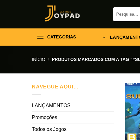
Skip
Pesquisar
to
por:
content
CATEGORIAS
LANÇAMENT
INÍCIO
/
PRODUTOS MARCADOS COM A TAG “#S
NAVEGUE AQUI…
LANÇAMENTOS
Promoções
Todos os Jogos