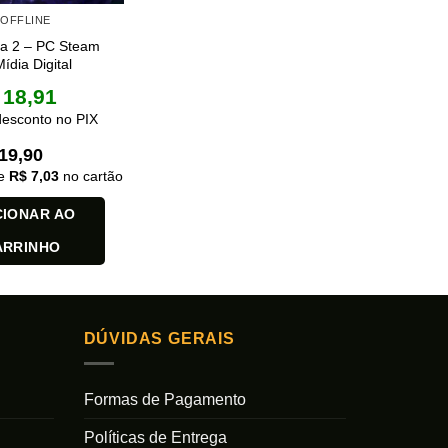
 OFFLINE
ca 2 – PC Steam
Mídia Digital
18,91
esconto no PIX
19,90
de
R$
7,03
no cartão
CIONAR AO
ARRINHO
DÚVIDAS GERAIS
Formas de Pagamento
Políticas de Entrega