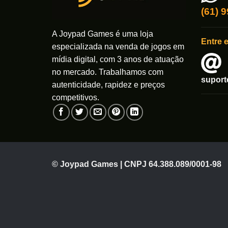
ser
(61) 
escolhi
na
A Joypad Games é uma loja
página
Entre 
especializada na venda de jogos em
do
mídia digital, com 3 anos de atuação
produto
no mercado. Trabalhamos com
supor
autenticidade, rapidez e preços
competitivos.
© Joypad Games | CNPJ 64.388.089/0001-98