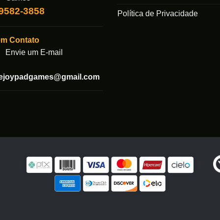
ser
99582-3858
das
escolhidas
Política de Privacidade
na
página
em Contato
do
Envie um E-mail
produto
tejoypadgames@gmail.com