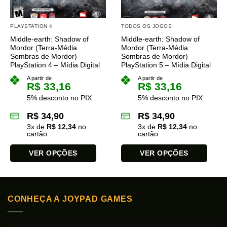
PLAYSTATION 4
TODOS OS JOGOS
Middle-earth: Shadow of
Middle-earth: Shadow of
Mordor (Terra-Média
Mordor (Terra-Média
Sombras de Mordor) –
Sombras de Mordor) –
PlayStation 4 – Mídia Digital
PlayStation 5 – Mídia Digital
A partir de
A partir de
R$
33,16
R$
33,16
5% desconto no PIX
5% desconto no PIX
R$
34,90
R$
34,90
3
x de
R$
12,34
no
3
x de
R$
12,34
no
cartão
cartão
VER OPÇÕES
VER OPÇÕES
Este
Este
produto
produto
tem
tem
CONHEÇA A JOYPAD GAMES
várias
várias
variantes.
variantes.
As
As