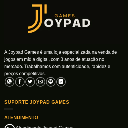
opções
opções
podem
podem
ser
ser
escolhidas
escolhidas
na
na
página
página
do
do
produto
produto
A Joypad Games é uma loja especializada na venda de
jogos em mídia digital, com 3 anos de atuação no
mercado. Trabalhamos com autenticidade, rapidez e
preços competitivos.
SUPORTE JOYPAD GAMES
ATENDIMENTO