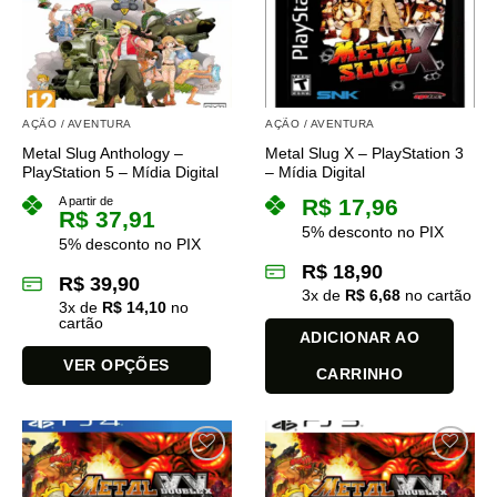
opções
opções
podem
podem
ser
ser
escolhidas
escolhidas
na
na
AÇÃO / AVENTURA
AÇÃO / AVENTURA
página
página
Metal Slug Anthology –
Metal Slug X – PlayStation 3
do
do
PlayStation 5 – Mídia Digital
– Mídia Digital
produto
produto
A partir de
R$
17,96
R$
37,91
5% desconto no PIX
5% desconto no PIX
R$
18,90
R$
39,90
3
x de
R$
6,68
no cartão
3
x de
R$
14,10
no
cartão
ADICIONAR AO
VER OPÇÕES
CARRINHO
Este
produto
tem
várias
variantes.