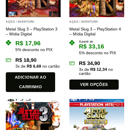
AÇÃO / AVENTURA
AÇÃO / AVENTURA
Metal Slug 3 – PlayStation 3
Metal Slug 3 – PlayStation 4
– Mídia Digital
– Mídia Digital
R$
17,96
A partir de
R$
33,16
5% desconto no PIX
5% desconto no PIX
R$
18,90
R$
34,90
3
x de
R$
6,68
no cartão
3
x de
R$
12,34
no
cartão
ADICIONAR AO
VER OPÇÕES
CARRINHO
Este
produto
tem
várias
variantes.
As
opções