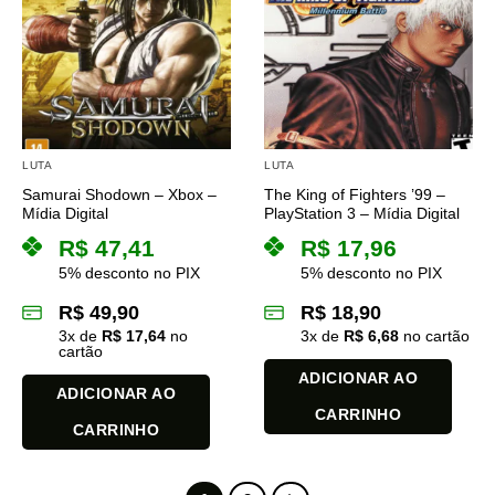
variantes.
variantes.
As
As
opções
opções
podem
podem
ser
ser
escolhidas
escolhidas
na
na
LUTA
LUTA
página
página
Samurai Shodown – Xbox –
The King of Fighters ’99 –
do
do
Mídia Digital
PlayStation 3 – Mídia Digital
produto
produto
R$
47,41
R$
17,96
5% desconto no PIX
5% desconto no PIX
R$
49,90
R$
18,90
3
x de
R$
17,64
no
3
x de
R$
6,68
no cartão
cartão
ADICIONAR AO
ADICIONAR AO
CARRINHO
CARRINHO