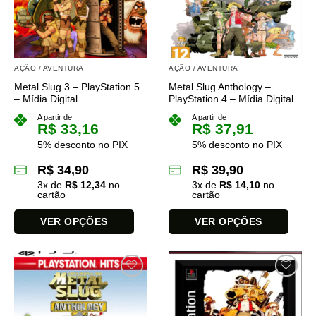
podem
ser
escolhidas
na
AÇÃO / AVENTURA
AÇÃO / AVENTURA
página
do
Metal Slug 3 – PlayStation 5
Metal Slug Anthology –
– Mídia Digital
PlayStation 4 – Mídia Digital
produto
A partir de
A partir de
R$
33,16
R$
37,91
5% desconto no PIX
5% desconto no PIX
R$
34,90
R$
39,90
3
x de
R$
12,34
no
3
x de
R$
14,10
no
cartão
cartão
VER OPÇÕES
VER OPÇÕES
Este
Este
produto
produto
tem
tem
várias
várias
variantes.
variantes.
As
As