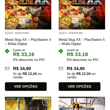
As
opções
podem
ser
escolhidas
na
AÇÃO / AVENTURA
AÇÃO / AVENTURA
página
do
Metal Slug XX – PlayStation 4
Metal Slug XX – PlayStation 5
– Mídia Digital
– Mídia Digital
produto
A partir de
A partir de
R$
33,16
R$
33,16
5% desconto no PIX
5% desconto no PIX
R$
34,90
R$
34,90
3
x de
R$
12,34
no
3
x de
R$
12,34
no
cartão
cartão
VER OPÇÕES
VER OPÇÕES
Este
Este
produto
produto
tem
tem
várias
várias