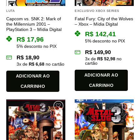
LUTA
EXCLUSIVO XBOX SERIES
Capcom vs. SNK 2: Mark of
Fatal Fury: City of the Wolves
the Millennium 2001 –
– Xbox – Mídia Digital
PlayStation 3 – Mídia Digital
R$
142,41
R$
17,96
5% desconto no PIX
5% desconto no PIX
R$
149,90
R$
18,90
3
x de
R$
52,98
no
cartão
3
x de
R$
6,68
no cartão
ADICIONAR AO
ADICIONAR AO
CARRINHO
CARRINHO