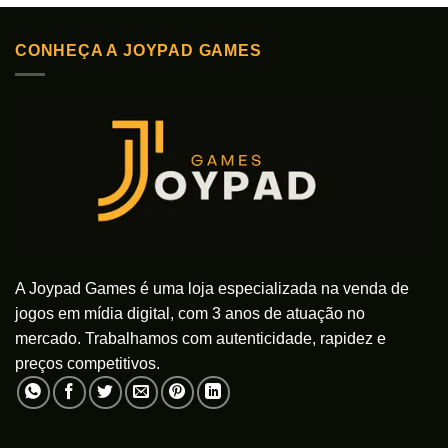
produto
tem
CONHEÇA A JOYPAD GAMES
várias
variantes.
As
opções
podem
ser
escolhidas
na
página
do
produto
A Joypad Games é uma loja especializada na venda de
jogos em mídia digital, com 3 anos de atuação no
mercado. Trabalhamos com autenticidade, rapidez e
preços competitivos.