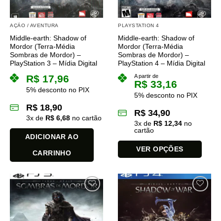
AÇÃO / AVENTURA
PLAYSTATION 4
Middle-earth: Shadow of
Middle-earth: Shadow of
Mordor (Terra-Média
Mordor (Terra-Média
Sombras de Mordor) –
Sombras de Mordor) –
PlayStation 3 – Mídia Digital
PlayStation 4 – Mídia Digital
R$
17,96
A partir de
R$
33,16
5% desconto no PIX
5% desconto no PIX
R$
18,90
R$
34,90
3
x de
R$
6,68
no cartão
3
x de
R$
12,34
no
cartão
ADICIONAR AO
VER OPÇÕES
CARRINHO
Este
produto
tem
várias
variantes.
As