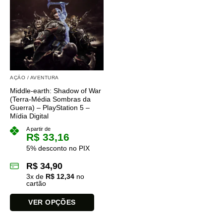
várias
várias
variantes.
variantes.
As
As
opções
opções
podem
podem
ser
ser
escolhidas
escolhidas
na
na
AÇÃO / AVENTURA
página
página
Middle-earth: Shadow of War
do
do
(Terra-Média Sombras da
produto
produto
Guerra) – PlayStation 5 –
Mídia Digital
A partir de
R$
33,16
5% desconto no PIX
R$
34,90
3
x de
R$
12,34
no
cartão
VER OPÇÕES
Este