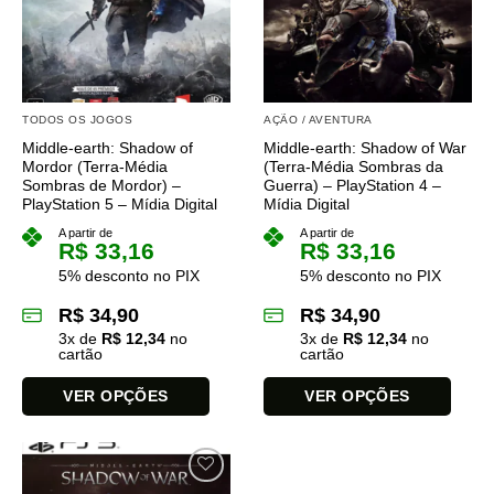
opções
podem
ser
escolhidas
na
TODOS OS JOGOS
AÇÃO / AVENTURA
página
do
Middle-earth: Shadow of
Middle-earth: Shadow of War
Mordor (Terra-Média
(Terra-Média Sombras da
produto
Sombras de Mordor) –
Guerra) – PlayStation 4 –
PlayStation 5 – Mídia Digital
Mídia Digital
A partir de
A partir de
R$
33,16
R$
33,16
5% desconto no PIX
5% desconto no PIX
R$
34,90
R$
34,90
3
x de
R$
12,34
no
3
x de
R$
12,34
no
cartão
cartão
VER OPÇÕES
VER OPÇÕES
Este
Este
produto
produto
tem
tem