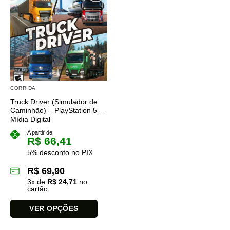
várias
variantes.
As
opções
podem
ser
escolhidas
na
CORRIDA
página
Truck Driver (Simulador de
do
Caminhão) – PlayStation 5 –
produto
Mídia Digital
A partir de
R$
66,41
5% desconto no PIX
R$
69,90
3
x de
R$
24,71
no
cartão
VER OPÇÕES
Este