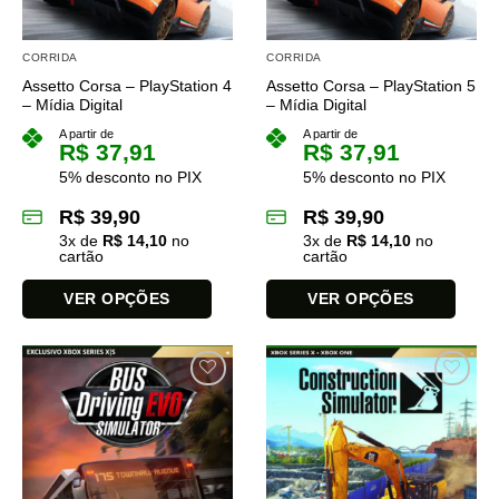
CORRIDA
CORRIDA
Assetto Corsa – PlayStation 4
Assetto Corsa – PlayStation 5
– Mídia Digital
– Mídia Digital
A partir de
A partir de
R$
37,91
R$
37,91
5% desconto no PIX
5% desconto no PIX
R$
39,90
R$
39,90
3
x de
R$
14,10
no
3
x de
R$
14,10
no
cartão
cartão
VER OPÇÕES
VER OPÇÕES
Este
Este
produto
produto
tem
tem
várias
várias
variantes.
variantes.
As
As
opções
opções
podem
podem