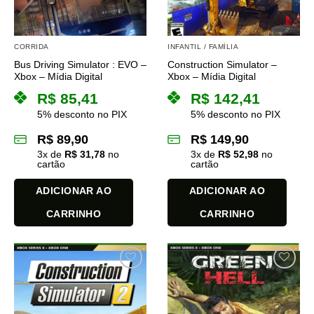
ser
ser
escolhidas
escolhidas
na
na
CORRIDA
INFANTIL / FAMÍLIA
página
página
Bus Driving Simulator : EVO –
Construction Simulator –
do
do
Xbox – Mídia Digital
Xbox – Mídia Digital
produto
produto
R$
85,41
R$
142,41
5% desconto no PIX
5% desconto no PIX
R$
89,90
R$
149,90
3
x de
R$
31,78
no
3
x de
R$
52,98
no
cartão
cartão
ADICIONAR AO
ADICIONAR AO
CARRINHO
CARRINHO