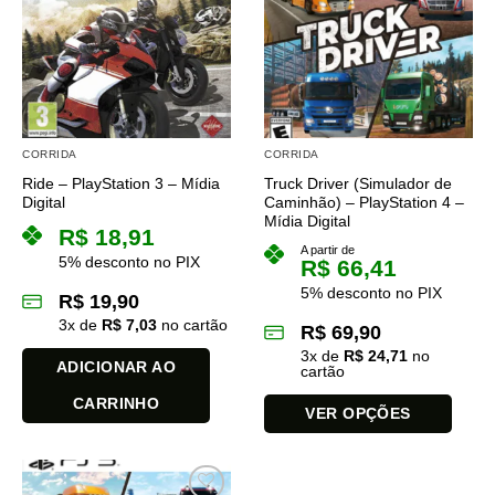
CORRIDA
CORRIDA
Ride – PlayStation 3 – Mídia
Truck Driver (Simulador de
Digital
Caminhão) – PlayStation 4 –
Mídia Digital
R$
18,91
A partir de
5% desconto no PIX
R$
66,41
5% desconto no PIX
R$
19,90
3
x de
R$
7,03
no cartão
R$
69,90
3
x de
R$
24,71
no
ADICIONAR AO
cartão
CARRINHO
VER OPÇÕES
Este
produto
tem