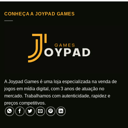
produto
tem
CONHEÇA A JOYPAD GAMES
várias
variantes.
As
opções
podem
ser
escolhidas
na
página
do
produto
A Joypad Games é uma loja especializada na venda de
jogos em mídia digital, com 3 anos de atuação no
mercado. Trabalhamos com autenticidade, rapidez e
preços competitivos.