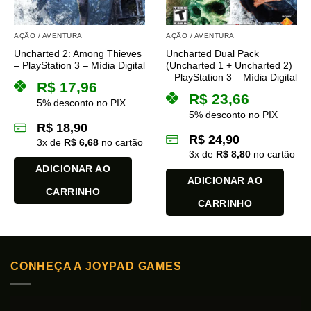
AÇÃO / AVENTURA
AÇÃO / AVENTURA
Uncharted 2: Among Thieves
Uncharted Dual Pack
– PlayStation 3 – Mídia Digital
(Uncharted 1 + Uncharted 2)
– PlayStation 3 – Mídia Digital
R$
17,96
R$
23,66
5% desconto no PIX
5% desconto no PIX
R$
18,90
R$
24,90
3
x de
R$
6,68
no cartão
3
x de
R$
8,80
no cartão
ADICIONAR AO
ADICIONAR AO
CARRINHO
CARRINHO
CONHEÇA A JOYPAD GAMES