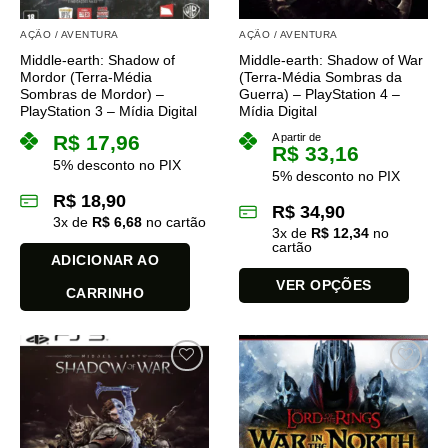
AÇÃO / AVENTURA
AÇÃO / AVENTURA
Middle-earth: Shadow of
Middle-earth: Shadow of War
Mordor (Terra-Média
(Terra-Média Sombras da
Sombras de Mordor) –
Guerra) – PlayStation 4 –
PlayStation 3 – Mídia Digital
Mídia Digital
R$
17,96
A partir de
R$
33,16
5% desconto no PIX
5% desconto no PIX
R$
18,90
R$
34,90
3
x de
R$
6,68
no cartão
3
x de
R$
12,34
no
cartão
ADICIONAR AO
VER OPÇÕES
CARRINHO
Este
produto
tem
várias
variantes.
As
opções