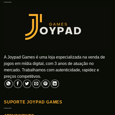
variantes.
As
opções
podem
ser
escolhidas
na
página
do
produto
A Joypad Games é uma loja especializada na venda de
jogos em mídia digital, com 3 anos de atuação no
mercado. Trabalhamos com autenticidade, rapidez e
preços competitivos.
SUPORTE JOYPAD GAMES