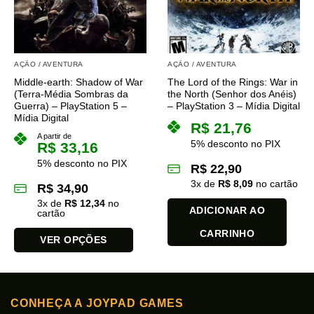
podem
ser
escolhidas
na
AÇÃO / AVENTURA
AÇÃO / AVENTURA
página
do
Middle-earth: Shadow of War
The Lord of the Rings: War in
(Terra-Média Sombras da
the North (Senhor dos Anéis)
produto
Guerra) – PlayStation 5 –
– PlayStation 3 – Mídia Digital
Mídia Digital
R$
21,76
A partir de
5% desconto no PIX
R$
33,16
5% desconto no PIX
R$
22,90
3
x de
R$
8,09
no cartão
R$
34,90
3
x de
R$
12,34
no
ADICIONAR AO
cartão
CARRINHO
VER OPÇÕES
Este
produto
tem
CONHEÇA A JOYPAD GAMES
várias