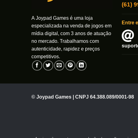
ser
(61) 
escolhi
na
A Joypad Games é uma loja
página
Entre 
especializada na venda de jogos em
do
mídia digital, com 3 anos de atuação
produto
no mercado. Trabalhamos com
supor
autenticidade, rapidez e preços
competitivos.
© Joypad Games | CNPJ 64.388.089/0001-98