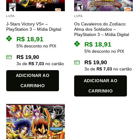
LUTA
LUTA
J-Stars Victory VS+ –
Os Cavaleiros do Zodíaco:
PlayStation 3 – Mídia Digital
Alma dos Soldados –
PlayStation 3 – Mídia Digital
R$
18,91
R$
18,91
5% desconto no PIX
5% desconto no PIX
R$
19,90
R$
19,90
3
x de
R$
7,03
no cartão
3
x de
R$
7,03
no cartão
ADICIONAR AO
ADICIONAR AO
CARRINHO
CARRINHO