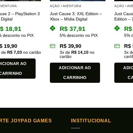
 AVENTURA
AÇÃO / AVENTURA
AÇÃO / A
use 2 – PlayStation 3
Just Cause 3: XXL Edition –
Just Caus
Digital
Xbox – Mídia Digital
Edition – 
$
18,91
R$
37,91
R$
 desconto no PIX
5% desconto no PIX
5% d
$
19,90
R$
39,90
R$
x de
R$
7,03
no cartão
3
x de
R$
14,10
no
3
x 
cartão
cart
ICIONAR AO
ADICIONAR AO
ADI
CARRINHO
CARRINHO
C
RTE JOYPAD GAMES
INSTITUCIONAL