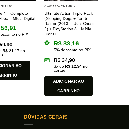
VENTURA
AÇÃO / AVENTURA
e 4 – Complete
Ultimate Action Triple Pack
Xbox – Mídia Digital
(Sleeping Dogs + Tomb
Raider (2013) + Just Cause
56,91
2) + PlayStation 3 – Mídia
Digital
esconto no PIX
R$
33,16
59,90
5% desconto no PIX
de
R$
21,17
no
ão
R$
34,90
CIONAR AO
3
x de
R$
12,34
no
cartão
ARRINHO
ADICIONAR AO
CARRINHO
DÚVIDAS GERAIS