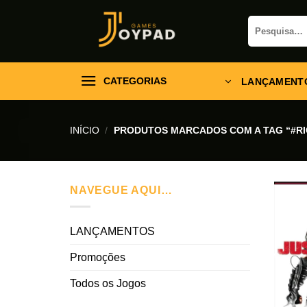
Skip
Pesquisar
to
por:
content
CATEGORIAS
LANÇAMENT
INÍCIO
/
PRODUTOS MARCADOS COM A TAG “#R
NAVEGUE AQUI…
LANÇAMENTOS
Promoções
Todos os Jogos