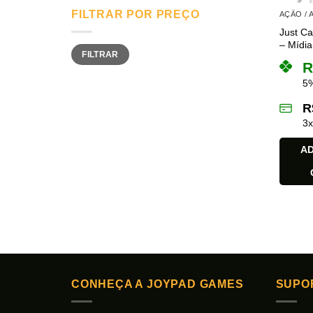
FILTRAR POR PREÇO
AÇÃO /
Just Ca
– Mídia 
Preço
Preço
FILTRAR
mínimo
máximo
R
5%
R
3
AD
CONHEÇA A JOYPAD GAMES
SUPO