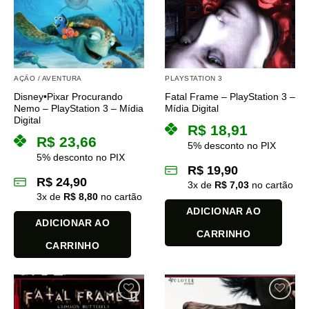
AÇÃO / AVENTURA
PLAYSTATION 3
Disney•Pixar Procurando
Fatal Frame – PlayStation 3 –
Nemo – PlayStation 3 – Mídia
Mídia Digital
Digital
R$
18,91
R$
23,66
5% desconto no PIX
5% desconto no PIX
R$
19,90
R$
24,90
3
x de
R$
7,03
no cartão
3
x de
R$
8,80
no cartão
ADICIONAR AO
ADICIONAR AO
CARRINHO
CARRINHO