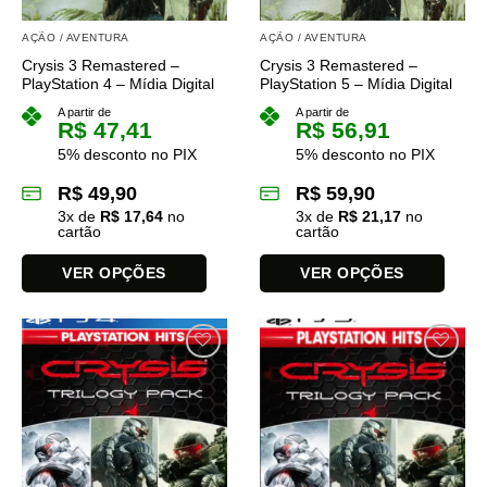
AÇÃO / AVENTURA
AÇÃO / AVENTURA
Crysis 3 Remastered –
Crysis 3 Remastered –
PlayStation 4 – Mídia Digital
PlayStation 5 – Mídia Digital
A partir de
A partir de
R$
47,41
R$
56,91
5% desconto no PIX
5% desconto no PIX
R$
49,90
R$
59,90
3
x de
R$
17,64
no
3
x de
R$
21,17
no
cartão
cartão
VER OPÇÕES
VER OPÇÕES
Este
Este
produto
produto
tem
tem
várias
várias
variantes.
variantes.
As
As
opções
opções
podem
podem
ser
ser