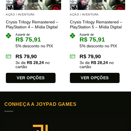
escolhidas
escolhidas
na
na
AÇÃO / AVENTURA
AÇÃO / AVENTURA
página
página
Crysis Trilogy Remastered –
Crysis Trilogy Remastered –
do
do
PlayStation 4 – Mídia Digital
PlayStation 5 – Mídia Digital
produto
produto
A partir de
A partir de
R$
75,91
R$
75,91
5% desconto no PIX
5% desconto no PIX
R$
79,90
R$
79,90
3
x de
R$
28,24
no
3
x de
R$
28,24
no
cartão
cartão
VER OPÇÕES
VER OPÇÕES
Este
Este
produto
produto
tem
tem
CONHEÇA A JOYPAD GAMES
várias
várias
variantes.
variantes.
As
As
opções
opções
podem
podem