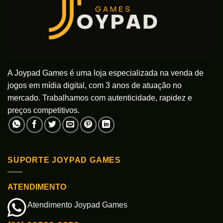
ser
ser
escolhidas
escolhidas
na
na
página
página
do
do
produto
produto
A Joypad Games é uma loja especializada na venda de
jogos em mídia digital, com 3 anos de atuação no
mercado. Trabalhamos com autenticidade, rapidez e
preços competitivos.
SUPORTE JOYPAD GAMES
ATENDIMENTO
Atendimento Joypad Games