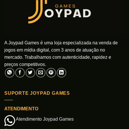
ser
ser
escolhidas
escolhidas
na
na
página
página
do
do
produto
produto
A Joypad Games é uma loja especializada na venda de
jogos em mídia digital, com 3 anos de atuação no
mercado. Trabalhamos com autenticidade, rapidez e
preços competitivos.
SUPORTE JOYPAD GAMES
ATENDIMENTO
Atendimento Joypad Games