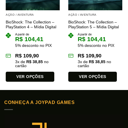
AÇÃO / AVENTURA
AÇÃO / AVENTURA
BioShock: The Collection –
BioShock: The Collection –
PlayStation 4 – Mídia Digital
PlayStation 5 – Mídia Digital
A partir de
A partir de
R$
104,41
R$
104,41
5% desconto no PIX
5% desconto no PIX
R$
109,90
R$
109,90
3
x de
R$
38,85
no
3
x de
R$
38,85
no
cartão
cartão
VER OPÇÕES
VER OPÇÕES
Este
Este
produto
produto
tem
tem
CONHEÇA A JOYPAD GAMES
várias
várias
variantes.
variantes.
As
As
opções
opções
podem
podem