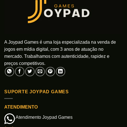
ser
ser
escolhidas
escolhidas
na
na
página
página
do
do
produto
produto
A Joypad Games é uma loja especializada na venda de
jogos em mídia digital, com 3 anos de atuação no
mercado. Trabalhamos com autenticidade, rapidez e
preços competitivos.
SUPORTE JOYPAD GAMES
ATENDIMENTO
Atendimento Joypad Games