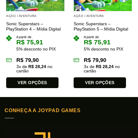
AÇÃO / AVENTURA
AÇÃO / AVENTURA
Sonic Superstars –
Sonic Superstars –
PlayStation 4 – Mídia Digital
PlayStation 5 – Mídia Digital
A partir de
A partir de
R$
75,91
R$
75,91
5% desconto no PIX
5% desconto no PIX
R$
79,90
R$
79,90
3
x de
R$
28,24
no
3
x de
R$
28,24
no
cartão
cartão
VER OPÇÕES
VER OPÇÕES
Este
Este
produto
produto
tem
tem
CONHEÇA A JOYPAD GAMES
várias
várias
variantes.
variantes.
As
As
opções
opções
podem
podem