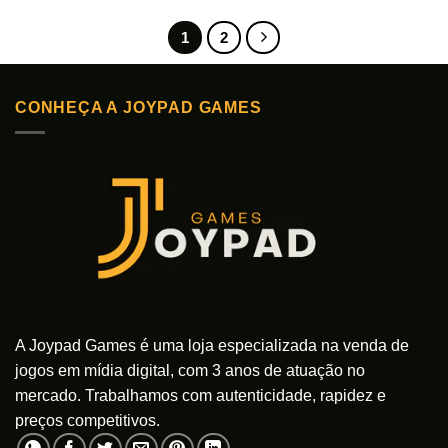
Este
Este
produto
produto
1
2
tem
tem
várias
várias
variantes.
variantes.
As
As
CONHEÇA A JOYPAD GAMES
opções
opções
podem
podem
ser
ser
escolhidas
escolhidas
na
na
página
página
do
do
produto
produto
A Joypad Games é uma loja especializada na venda de
jogos em mídia digital, com 3 anos de atuação no
mercado. Trabalhamos com autenticidade, rapidez e
preços competitivos.