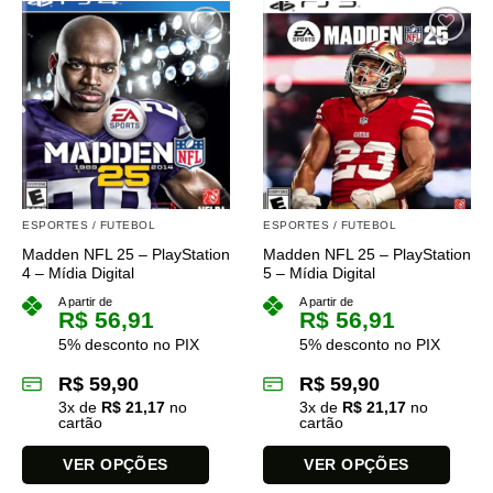
tem
várias
variantes.
As
opções
podem
ser
escolhidas
na
página
ESPORTES / FUTEBOL
ESPORTES / FUTEBOL
do
Madden NFL 25 – PlayStation
Madden NFL 25 – PlayStation
produto
4 – Mídia Digital
5 – Mídia Digital
A partir de
A partir de
R$
56,91
R$
56,91
5% desconto no PIX
5% desconto no PIX
R$
59,90
R$
59,90
3
x de
R$
21,17
no
3
x de
R$
21,17
no
cartão
cartão
VER OPÇÕES
VER OPÇÕES