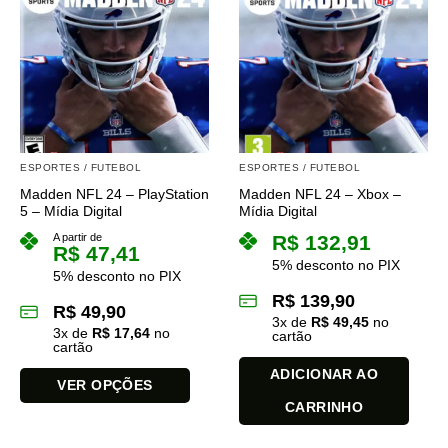
variantes.
As
opções
podem
ser
escolhidas
na
página
ESPORTES / FUTEBOL
ESPORTES / FUTEBOL
do
Madden NFL 24 – PlayStation
Madden NFL 24 – Xbox –
produto
5 – Mídia Digital
Mídia Digital
A partir de
R$
132,91
R$
47,41
5% desconto no PIX
5% desconto no PIX
R$
139,90
R$
49,90
3
x de
R$
49,45
no
3
x de
R$
17,64
no
cartão
cartão
ADICIONAR AO
VER OPÇÕES
CARRINHO
Este
produto