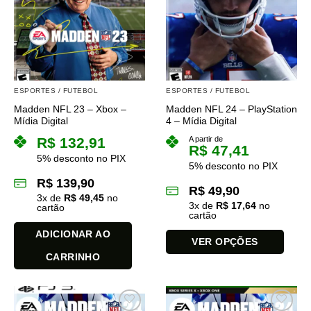
ESPORTES / FUTEBOL
ESPORTES / FUTEBOL
Madden NFL 23 – Xbox –
Madden NFL 24 – PlayStation
Mídia Digital
4 – Mídia Digital
R$
132,91
A partir de
R$
47,41
5% desconto no PIX
5% desconto no PIX
R$
139,90
R$
49,90
3
x de
R$
49,45
no
3
x de
R$
17,64
no
cartão
cartão
ADICIONAR AO
VER OPÇÕES
CARRINHO
Este
produto
tem
várias