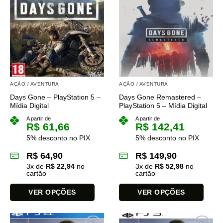
variantes.
As
opções
podem
ser
escolhidas
na
página
AÇÃO / AVENTURA
AÇÃO / AVENTURA
do
Days Gone – PlayStation 5 –
Days Gone Remastered –
produto
Mídia Digital
PlayStation 5 – Mídia Digital
A partir de
A partir de
R$
61,66
R$
142,41
5% desconto no PIX
5% desconto no PIX
R$
64,90
R$
149,90
3
x de
R$
22,94
no
3
x de
R$
52,98
no
cartão
cartão
VER OPÇÕES
VER OPÇÕES
Este
Este
produto
produto