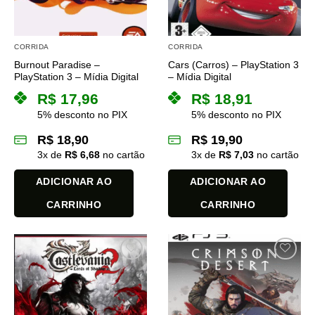
ser
ser
escolhidas
escolhidas
na
na
CORRIDA
CORRIDA
página
página
Burnout Paradise –
Cars (Carros) – PlayStation 3
do
do
PlayStation 3 – Mídia Digital
– Mídia Digital
produto
produto
R$
17,96
R$
18,91
5% desconto no PIX
5% desconto no PIX
R$
18,90
R$
19,90
3
x de
R$
6,68
no cartão
3
x de
R$
7,03
no cartão
ADICIONAR AO
ADICIONAR AO
CARRINHO
CARRINHO