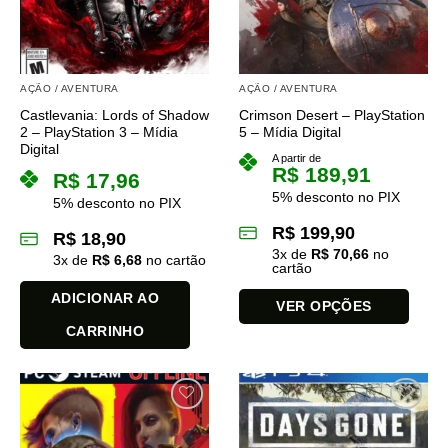
AÇÃO / AVENTURA
AÇÃO / AVENTURA
Castlevania: Lords of Shadow
Crimson Desert – PlayStation
2 – PlayStation 3 – Mídia
5 – Mídia Digital
Digital
A partir de
R$
189,91
R$
17,96
5% desconto no PIX
5% desconto no PIX
R$
199,90
R$
18,90
3
x de
R$
70,66
no
3
x de
R$
6,68
no cartão
cartão
ADICIONAR AO
VER OPÇÕES
CARRINHO
Este
produto
tem
várias
variantes.
As