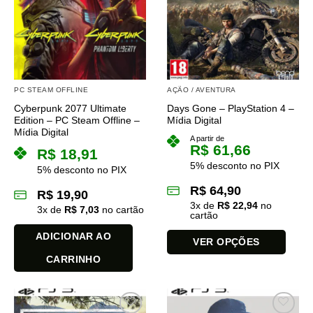
opções
podem
ser
escolhidas
na
página
PC STEAM OFFLINE
AÇÃO / AVENTURA
do
Cyberpunk 2077 Ultimate
Days Gone – PlayStation 4 –
produto
Edition – PC Steam Offline –
Mídia Digital
Mídia Digital
A partir de
R$
61,66
R$
18,91
5% desconto no PIX
5% desconto no PIX
R$
64,90
R$
19,90
3
x de
R$
22,94
no
3
x de
R$
7,03
no cartão
cartão
ADICIONAR AO
VER OPÇÕES
CARRINHO
Este
produto
tem
várias