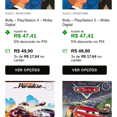
AÇÃO / AVENTURA
AÇÃO / AVENTURA
Bully – PlayStation 4 – Mídia
Bully – PlayStation 5 – Mídia
Digital
Digital
A partir de
A partir de
R$
47,41
R$
47,41
5% desconto no PIX
5% desconto no PIX
R$
49,90
R$
49,90
3
x de
R$
17,64
no
3
x de
R$
17,64
no
cartão
cartão
VER OPÇÕES
VER OPÇÕES
Este
Este
produto
produto
tem
tem
várias
várias
variantes.
variantes.
As
As
opções
opções
podem
podem