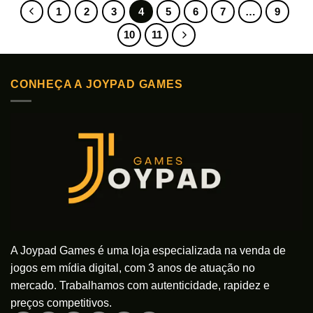
produto
produto
1
2
3
4
5
6
7
…
9
tem
tem
várias
várias
10
11
variantes.
variantes.
As
As
opções
opções
CONHEÇA A JOYPAD GAMES
podem
podem
ser
ser
escolhidas
escolhidas
na
na
página
página
do
do
produto
produto
A Joypad Games é uma loja especializada na venda de
jogos em mídia digital, com 3 anos de atuação no
mercado. Trabalhamos com autenticidade, rapidez e
preços competitivos.