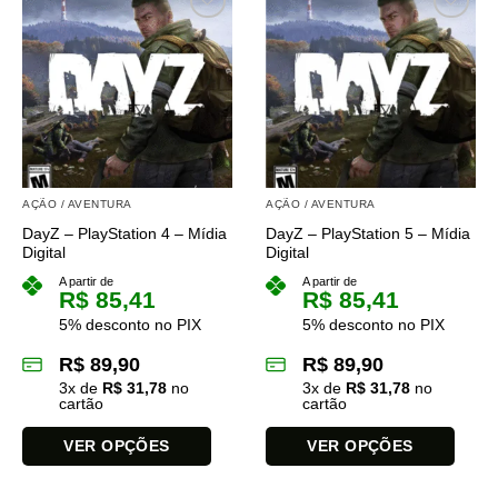
tem
tem
várias
várias
variantes.
variantes.
As
As
opções
opções
podem
podem
ser
ser
escolhidas
escolhidas
na
na
AÇÃO / AVENTURA
AÇÃO / AVENTURA
página
página
DayZ – PlayStation 4 – Mídia
DayZ – PlayStation 5 – Mídia
do
do
Digital
Digital
produto
produto
A partir de
A partir de
R$
85,41
R$
85,41
5% desconto no PIX
5% desconto no PIX
R$
89,90
R$
89,90
3
x de
R$
31,78
no
3
x de
R$
31,78
no
cartão
cartão
VER OPÇÕES
VER OPÇÕES
Este
Este