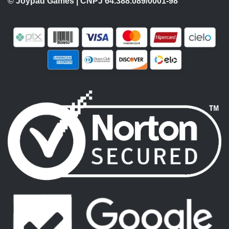
© Joypad Games | CNPJ 64.388.089/0001-98