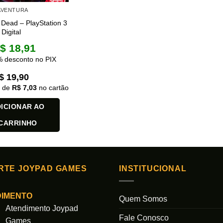
 AVENTURA
Is Dead – PlayStation 3
Digital
$
18,91
 desconto no PIX
$
19,90
x de
R$
7,03
no cartão
ICIONAR AO
CARRINHO
RTE JOYPAD GAMES
INSTITUCIONAL
DIMENTO
Quem Somos
Atendimento Joypad
Fale Conosco
Games