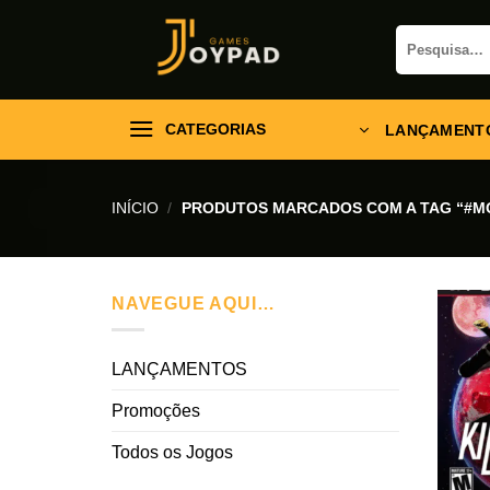
Skip
Pesquisar
to
por:
content
CATEGORIAS
LANÇAMENT
INÍCIO
/
PRODUTOS MARCADOS COM A TAG “#M
NAVEGUE AQUI…
LANÇAMENTOS
Promoções
Todos os Jogos