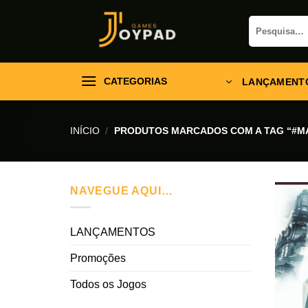
Skip
Pesquisar
to
por:
content
CATEGORIAS
LANÇAMENT
INÍCIO
/
PRODUTOS MARCADOS COM A TAG “#MA
NAVEGUE AQUI…
LANÇAMENTOS
Promoções
Todos os Jogos