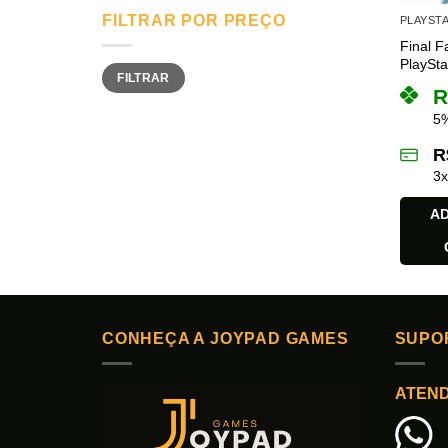
FILTRAR POR PREÇO
PLAYSTA
Final F
PlaySta
Preço
Preço
FILTRAR
mínimo
máximo
R
5%
R
3
AD
CONHEÇA A JOYPAD GAMES
SUPO
ATEN