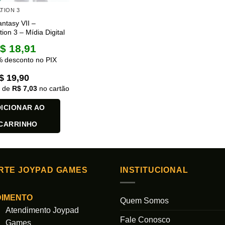
TION 3
antasy VII –
tion 3 – Mídia Digital
$
18,91
 desconto no PIX
$
19,90
x de
R$
7,03
no cartão
ICIONAR AO
CARRINHO
RTE JOYPAD GAMES
INSTITUCIONAL
DIMENTO
Quem Somos
Atendimento Joypad
Fale Conosco
Games